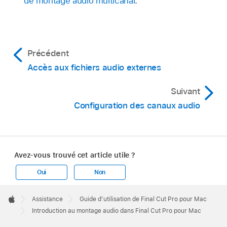
de montage audio multicanal
.
Précédent
Accès aux fichiers audio externes
Suivant
Configuration des canaux audio
Avez-vous trouvé cet article utile ?
Oui
Non
Apple
Footer

Assistance
Guide d’utilisation de Final Cut Pro pour Mac
Apple
Introduction au montage audio dans Final Cut Pro pour Mac