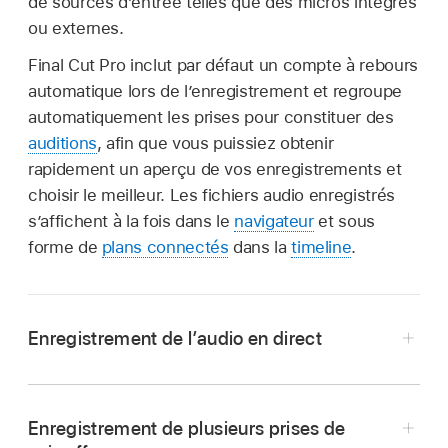
de sources d’entrée telles que des micros intégrés
ou externes.
Final Cut Pro inclut par défaut un compte à rebours
automatique lors de l’enregistrement et regroupe
automatiquement les prises pour constituer des
auditions
, afin que vous puissiez obtenir
rapidement un aperçu de vos enregistrements et
choisir le meilleur. Les fichiers audio enregistrés
s’affichent à la fois dans le
navigateur
et sous
forme de
plans connectés
dans la
timeline
.
Enregistrement de l’audio en direct
Dans Final Cut Pro, placez la
tête de lecture
à
l’endroit où vous souhaitez commencer
Enregistrement de plusieurs prises de
l’enregistrement dans la timeline.