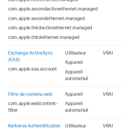
com.apple.secondactiveethernet.managed
com.apple.secondethernet.managed
com.apple.thirdactiveethernet.managed
com.apple.thirdethernet.managed
Exchange ActiveSync
Utilisateur
VRAI
(EAS)
Appareil
com.apple.eas.account
Appareil
automatisé
Filtre de contenu web
Appareil
VRAI
com.apple.webcontent-
Appareil
filter
automatisé
Kerberos Authentification
Utilisateur
VRAI