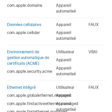
com.apple.domains
Appareil
automatisé
Données cellulaires
Appareil
FAUX
com.apple.cellular
Appareil
automatisé
Environnement de
Utilisateur
VRAI
gestion automatique de
Appareil
certificats (ACME)
Appareil
com.apple.security.acme
automatisé
Ethernet intégré
Utilisateur
FAUX
com.apple.globalethernet.managed
Appareil
com.apple.firstactiveethernet.managed
Appareil
automatisé
com.apple.firstethernet.managed