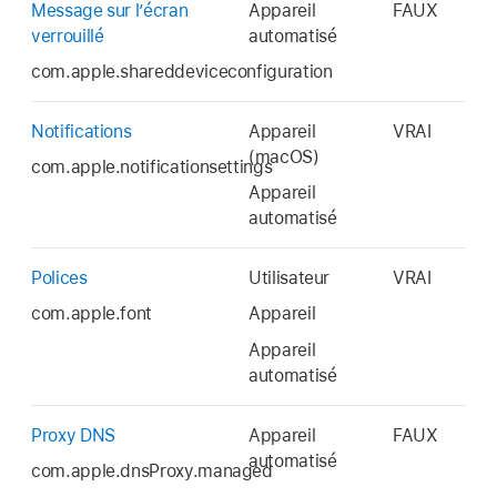
Message sur l’écran
Appareil
FAUX
verrouillé
automatisé
com.apple.shareddeviceconfiguration
Notifications
Appareil
VRAI
(macOS)
com.apple.notificationsettings
Appareil
automatisé
Polices
Utilisateur
VRAI
com.apple.font
Appareil
Appareil
automatisé
Proxy DNS
Appareil
FAUX
automatisé
com.apple.dnsProxy.managed