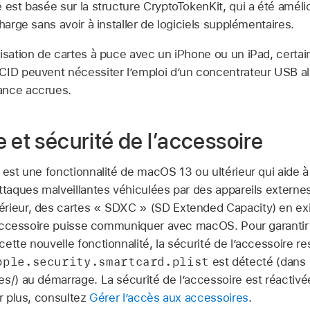
 est basée sur la structure CryptoTokenKit, qui a été amél
harge sans avoir à installer de logiciels supplémentaires.
lisation de cartes à puce avec un iPhone ou un iPad, certa
CID peuvent nécessiter l’emploi d’un concentrateur USB a
ance accrues.
 et sécurité de l’accessoire
 est une fonctionnalité de
macOS 13
ou ultérieur qui aide 
attaques malveillantes véhiculées par des appareils extern
érieur, des cartes « SDXC » (SD Extended Capacity) en exi
 l’accessoire puisse communiquer avec macOS. Pour garanti
ette nouvelle fonctionnalité, la sécurité de l’accessoire re
pple.security.smartcard.plist
est détecté (dans
es/) au démarrage. La sécurité de l’accessoire est réactiv
ir plus, consultez
Gérer lʼaccès aux accessoires
.