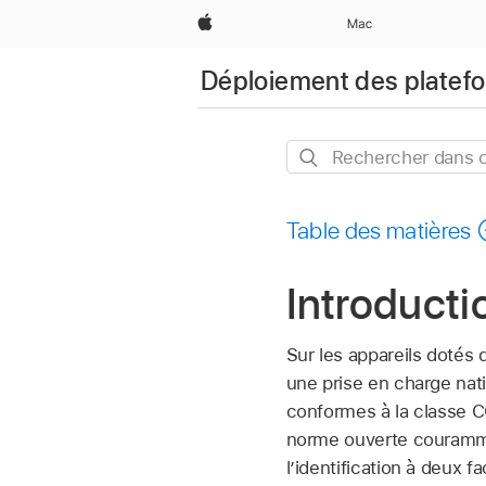
Apple
Mac
Déploiement des platef
Rechercher
dans
ce
Table des matières
guide
Introducti
Sur les appareils dotés d
une prise en charge nati
conformes à la classe C
norme ouverte couramme
l’identification à deux 