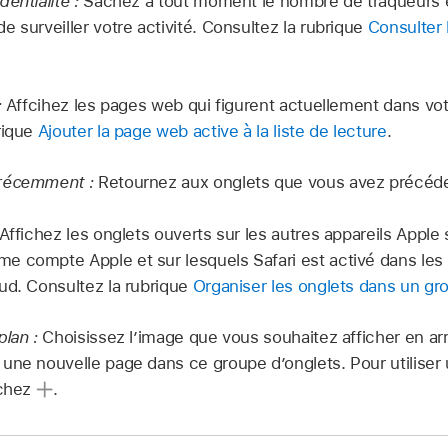
dentialité :
Sachez à tout moment le nombre de traqueurs 
 surveiller votre activité. Consultez la rubrique
Consulter 
:
Affcihez les pages web qui figurent actuellement dans votr
rique
Ajouter la page web active à la liste de lecture
.
 récemment :
Retournez aux onglets que vous avez précé
Affichez les onglets ouverts sur les autres appareils Apple
 compte Apple et sur lesquels Safari est activé dans les 
ud. Consultez la rubrique
Organiser les onglets dans un gr
plan :
Choisissez l’image que vous souhaitez afficher en ar
une nouvelle page dans ce groupe d’onglets. Pour utilis
uchez
.