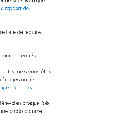
et de sites web que
le rapport de
e liste de lecture.
demment fermés.
 sur lesquels vous êtes
réglages ou les
oupe d’onglets
.
rière-plan chaque fois
er une photo comme