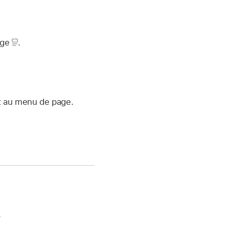
age
.
t au menu de page.
.