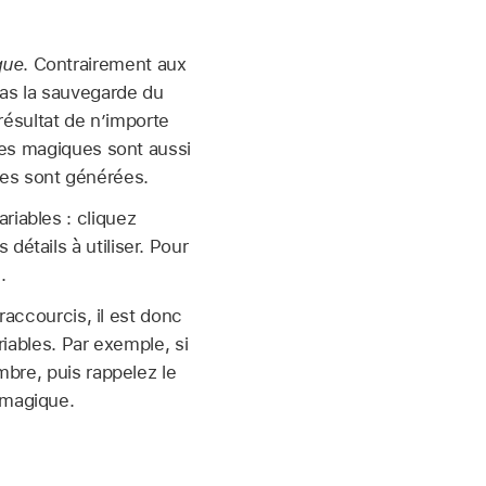
que
. Contrairement aux
pas la sauvegarde du
 résultat de n’importe
bles magiques sont aussi
elles sont générées.
riables : cliquez
détails à utiliser. Pour
c
.
 raccourcis, il est donc
riables. Par exemple, si
mbre, puis rappelez le
 magique.