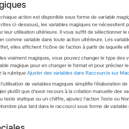
giques
 chaque action est disponible sous forme de
variable magi
crites ci-dessous), les variables magiques ne nécessitent 
r leur utilisation ultérieure. Il vous suffit de sélectionner le
liser comme variable dans toute action ultérieure. Les varia
ffet, elles affichent l’icône de l’action à partir de laquelle 
bles vraiment magiques, vous pouvez changer le type des va
ble magique pour en changer le format et pour préciser les 
z la rubrique
Ajuster des variables dans Raccourcis sur Ma
l’utilisation de variables magiques simplifie l’élaboration de
gier plutôt que d’avoir recours à la création manuelle des va
du texte statique ou un chiffre, ajoutez l’action Texte ou No
 Nombre plus tard dans le raccourci sous forme de variable
éciales