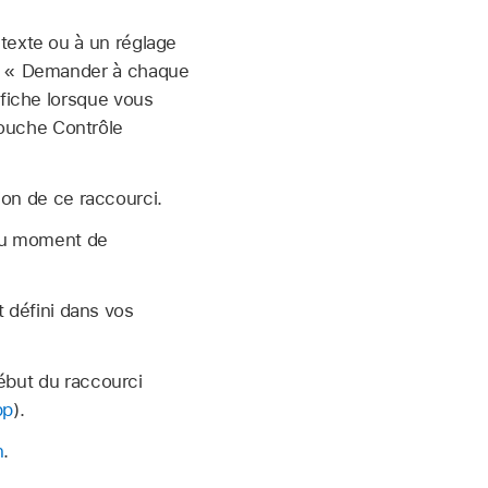
texte ou à un réglage
le « Demander à chaque
ffiche lorsque vous
ouche Contrôle
tion de ce raccourci.
 au moment de
t défini dans vos
ébut du raccourci
pp
).
n
.