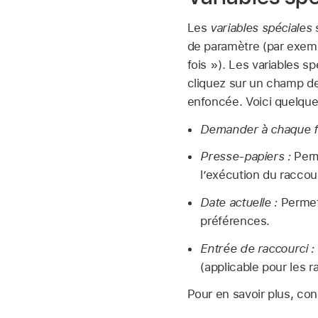
Les
variables spéciales
s
de paramètre (par exemp
fois »). Les variables s
cliquez sur un champ d
enfoncée. Voici quelque
Demander à chaque fo
Presse-papiers :
Perm
l’exécution du raccour
Date actuelle :
Permet 
préférences.
Entrée de raccourci :
(applicable pour les r
Pour en savoir plus, con