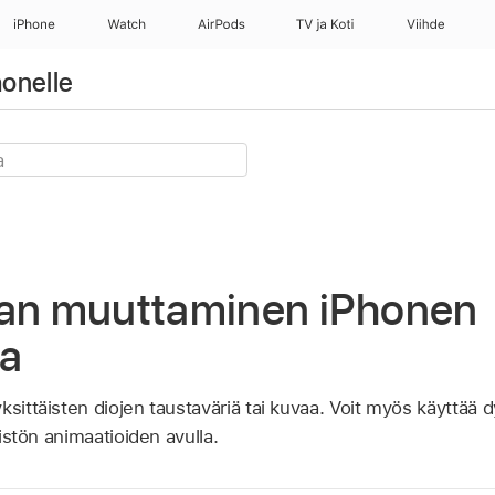
iPhone
Watch
AirPods
TV ja Koti
Viihde
onelle
tan muuttaminen iPhonen
sa
ksittäisten diojen taustaväriä tai kuvaa. Voit myös käyttää 
ristön animaatioiden avulla.