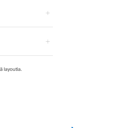
ä layoutia.
ehdot pyyhkäisemällä
a dian värejä
. Valitse väri
 haluat muokata.