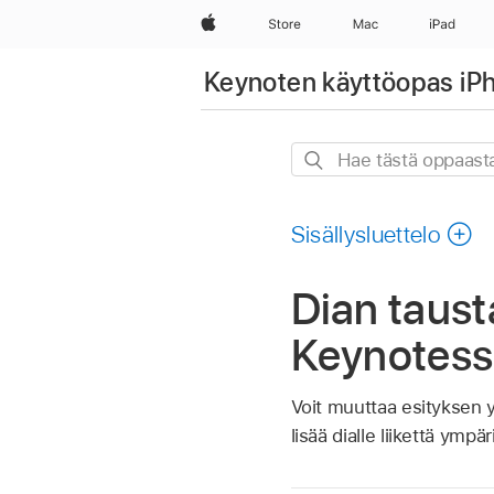
Apple
Store
Mac
iPad
Keynoten käyttöopas iPh
Hae
tästä
oppaasta
Sisällysluettelo
Dian taus
Keynotes
Voit muuttaa esityksen y
lisää dialle liikettä ympä