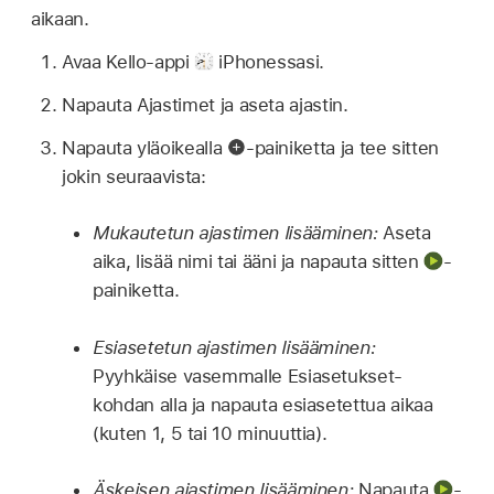
aikaan.
Avaa Kello-appi
iPhonessasi.
Napauta Ajastimet ja aseta ajastin.
Napauta yläoikealla
-painiketta ja tee sitten
jokin seuraavista:
Mukautetun ajastimen lisääminen:
Aseta
aika, lisää nimi tai ääni ja napauta sitten
-
painiketta.
Esiasetetun ajastimen lisääminen:
Pyyhkäise vasemmalle Esiasetukset-
kohdan alla ja napauta esiasetettua aikaa
(kuten 1, 5 tai 10 minuuttia).
Äskeisen ajastimen lisääminen:
Napauta
-