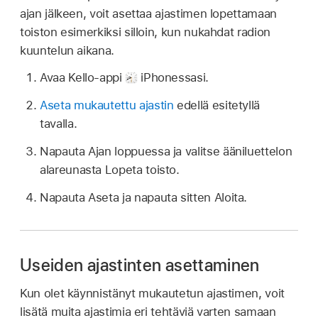
ajan jälkeen, voit asettaa ajastimen lopettamaan
toiston esimerkiksi silloin, kun nukahdat radion
kuuntelun aikana.
Avaa Kello-appi
iPhonessasi.
Aseta mukautettu ajastin
edellä esitetyllä
tavalla.
Napauta Ajan loppuessa ja valitse ääniluettelon
alareunasta Lopeta toisto.
Napauta Aseta ja napauta sitten Aloita.
Useiden ajastinten asettaminen
Kun olet käynnistänyt mukautetun ajastimen, voit
lisätä muita ajastimia eri tehtäviä varten samaan