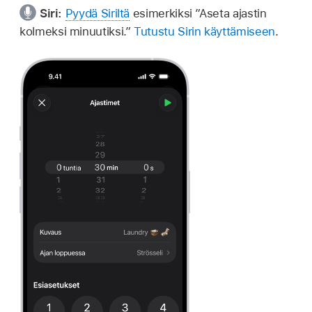
Siri:
Pyydä Siriltä
esimerkiksi
”Aseta ajastin
kolmeksi minuutiksi.”
Tutustu Sirin käyttämiseen
.