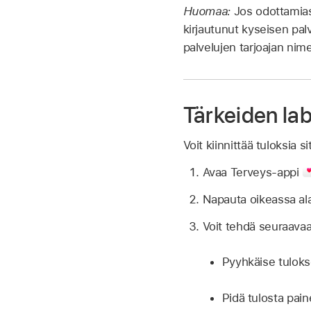
Huomaa:
Jos odottamiasi
kirjautunut kyseisen palv
palvelujen tarjoajan nimeä
Tärkeiden lab
Voit kiinnittää tuloksia 
Avaa Terveys-appi
Napauta oikeassa a
Voit tehdä seuraavaa
Pyyhkäise tulok
Pidä tulosta pain