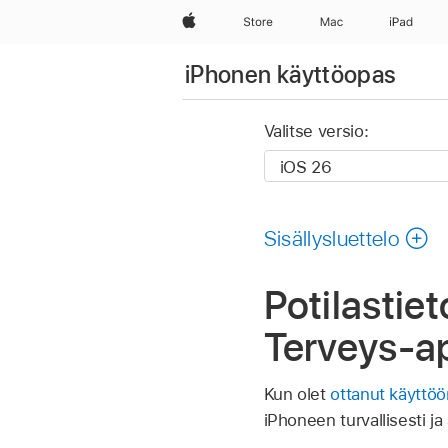
Apple
Store
Mac
iPad
iPhonen käyttöopas
Valitse versio:
Sisällysluettelo
Potilastie
Terveys-a
Kun olet
ottanut käyttö
iPhoneen turvallisesti ja 