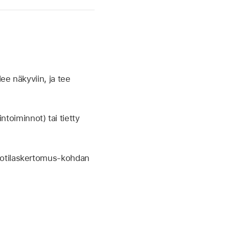
lee näkyviin, ja tee
ntoiminnot) tai tietty
) Potilaskertomus-kohdan