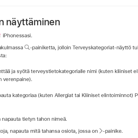
en näyttäminen
iPhonessasi.
lakulmassa
-painiketta, jolloin Terveyskategoriat-näyttö tu
sta:
ää ja syötä terveystietokategorialle nimi (kuten kliiniset eli
n verenpaine).
apauta kategoriaa (kuten Allergiat tai Kliiniset elintoiminnot
ja napauta tietyn tahon nimeä.
etoja, napauta mitä tahansa osiota, jossa on
-painike.