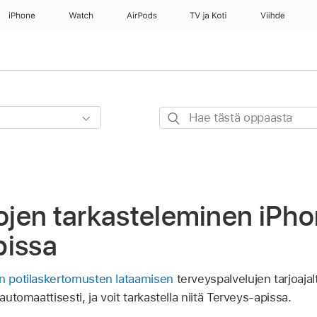
iPhone
Watch
AirPods
TV ja Koti
Viihde
Hae
tästä
oppaasta
tojen tarkasteleminen iPh
pissa
ön potilaskertomusten lataamisen
terveyspalvelujen tarjoajalt
automaattisesti, ja voit tarkastella niitä Terveys-apissa.