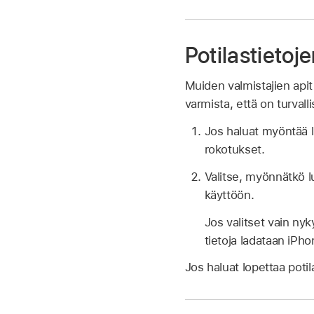
Potilastieto
Muiden valmistajien apit 
varmista, että on turvall
Jos haluat myöntää lu
rokotukset.
Valitse, myönnätkö lu
käyttöön.
Jos valitset vain ny
tietoja ladataan iPho
Jos haluat lopettaa potil