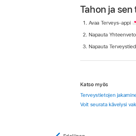
Tahon ja sen 
Avaa Terveys-appi
Napauta Yhteenveto ja
Napauta Terveystiedo
Katso myös
Terveystietojen jakamin
Voit seurata kävelysi v
Edellinen