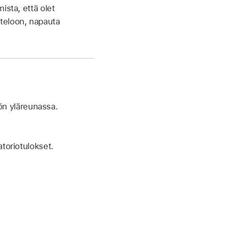
ista, että olet
uetteloon, napauta
tön yläreunassa.
atoriotulokset.