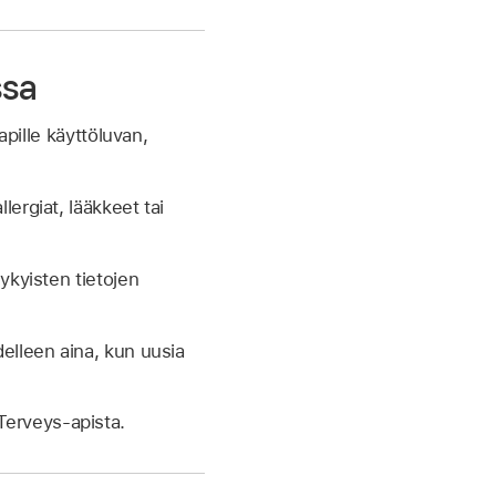
ssa
apille käyttöluvan,
lergiat, lääkkeet tai
ykyisten tietojen
delleen aina, kun uusia
 Terveys-apista.