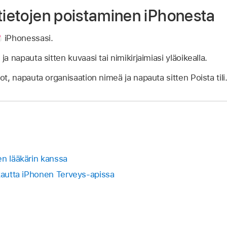
tietojen poistaminen iPhonesta
iPhonessasi.
 napauta sitten kuvaasi tai nimikirjaimiasi yläoikealla.
t, napauta organisaation nimeä ja napauta sitten Poista tili
en lääkärin kanssa
akautta iPhonen Terveys-apissa