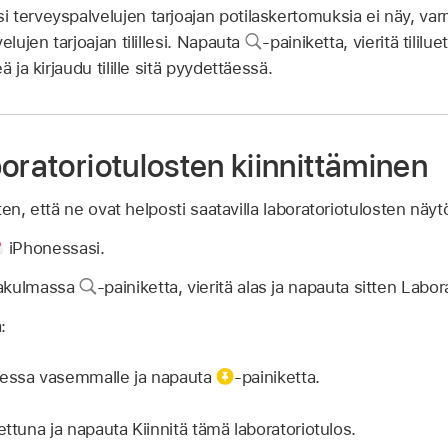
 terveyspalvelujen tarjoajan potilaskertomuksia ei näy, varm
elujen tarjoajan tilillesi. Napauta
-painiketta, vieritä tilil
 ja kirjaudu tilille sitä pyydettäessä.
oratoriotulosten kiinnittäminen
siten, että ne ovat helposti saatavilla laboratoriotulosten näy
iPhonessasi.
lakulmassa
-painiketta, vieritä alas ja napauta sitten Labor
:
sessa vasemmalle ja napauta
-painiketta.
ettuna ja napauta Kiinnitä tämä laboratoriotulos.