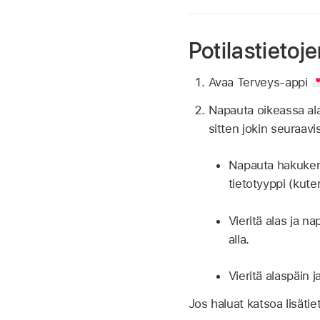
Potilastietoj
Avaa Terveys-appi
Napauta oikeassa a
sitten jokin seuraavi
Napauta hakukentt
tietotyyppi (kute
Vieritä alas ja n
alla.
Vieritä alaspäin 
Jos haluat katsoa lisäti