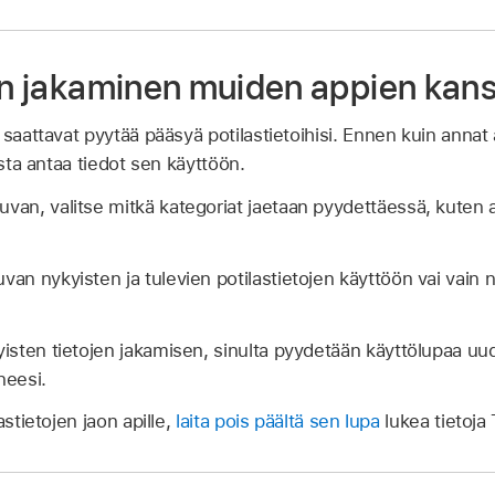
jen jakaminen muiden appien kan
saattavat pyytää pääsyä potilastietoihisi. Ennen kuin annat 
ista antaa tiedot sen käyttöön.
van, valitse mitkä kategoriat jaetaan pyydettäessä, kuten al
van nykyisten ja tulevien potilastietojen käyttöön vai vain n
kyisten tietojen jakamisen, sinulta pyydetään käyttölupaa uu
neesi.
astietojen jaon apille,
laita pois päältä sen lupa
lukea tietoja