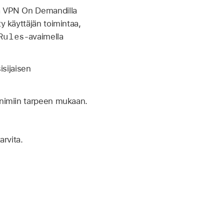
aa VPN On Demandilla
y käyttäjän toimintaa,
Rules
-avaimella
isijaisen
nimiin tarpeen mukaan.
rvita.