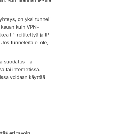
n. Kun liitännän IP-tila
iyhteys, on yksi tunneli
in kauan kuin VPN-
kea IP-reititettyä ja IP-
 Jos tunneleita ei ole,
ia suodatus- ja
 tai internetissä.
oissa voidaan käyttää
tää eri tavoin