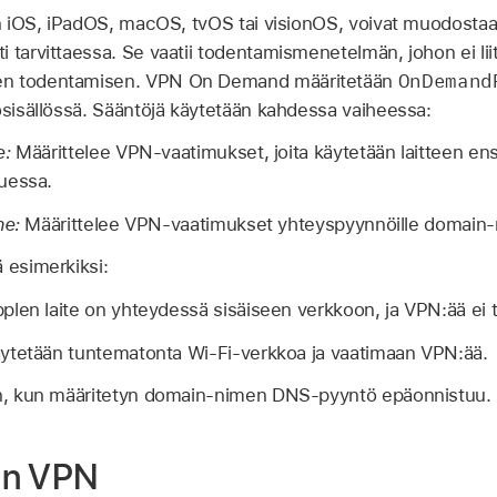
 on iOS, iPadOS, macOS, tvOS tai visionOS, voivat muodost
 tarvittaessa. Se vaatii todentamismenetelmän, johon ei liit
OnDemand
en todentamisen. VPN On Demand määritetään
osisällössä. Sääntöjä käytetään kahdessa vaiheessa:
e:
Määrittelee VPN-vaatimukset, joita käytetään laitteen ens
uessa.
he:
Määrittelee VPN-vaatimukset yhteyspyynnöille domain-
 esimerkiksi:
len laite on yhteydessä sisäiseen verkkoon, ja VPN:ää ei ta
äytetään tuntematonta
Wi-Fi
-verkkoa ja vaatimaan VPN:ää.
, kun määritetyn domain-nimen DNS-pyyntö epäonnistuu.
en VPN