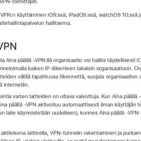
VPN-toimittajiin.
 VPN:n käyttäminen iOS:ssä, iPadOS:ssä,
watchOS 10:ssä
j
aitehallintapalvelun hallitsema.
-VPN
lla Aina päällä ‑VPN:llä organisaatio voi hallita täydellisesti 
nneloimalla kaiken IP-liikenteen takaisin organisaatioon. Or
itteiden välillä tapahtuvaa liikennettä, suojata organisaation 
ä internetiin.
intia varten laitteiden on oltava valvottuja. Kun Aina päällä -
ina päällä -VPN aktivoituu automaattisesti ilman käyttäjän t
un laite käynnistetään uudelleen), kunnes Aina päällä -VPN-
aktiivisena laitteella, VPN-tunnelin rakentaminen ja purkam