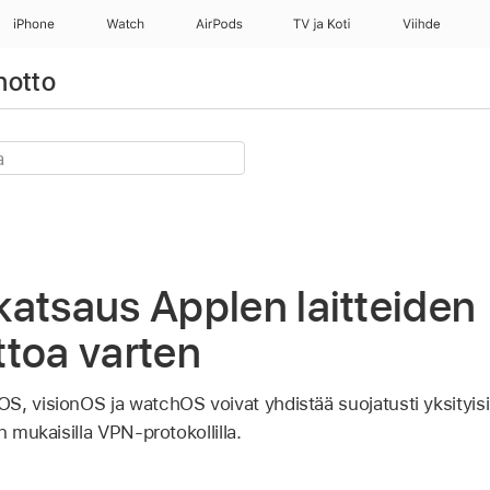
iPhone
Watch
AirPods
TV ja Koti
Viihde
notto
atsaus Applen laitteiden
toa varten
, visionOS ja watchOS voivat yhdistää suojatusti yksityisii
n mukaisilla VPN-protokollilla.