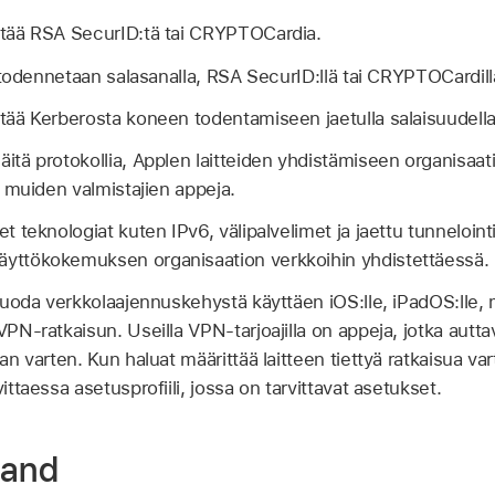
tää RSA SecurID:tä tai CRYPTOCardia.
todennetaan salasanalla, RSA SecurID:llä tai CRYPTOCardill
ää Kerberosta koneen todentamiseen jaetulla salaisuudella
äitä protokollia, Applen laitteiden yhdistämiseen organisa
ai muiden valmistajien appeja.
et teknologiat kuten IPv6, välipalvelimet ja jaettu tunnelointi
äyttökokemuksen organisaation verkkoihin yhdistettäessä.
t luoda verkkolaajennuskehystä käyttäen iOS:lle, iPadOS:lle, 
 VPN-ratkaisun. Useilla VPN-tarjoajilla on appeja, jotka aut
aan varten. Kun haluat määrittää laitteen tiettyä ratkaisua va
vittaessa asetusprofiili, jossa on tarvittavat asetukset.
and