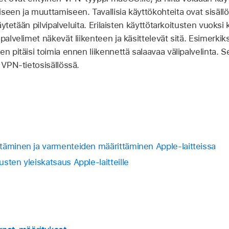
seen ja muuttamiseen. Tavallisia käyttökohteita ovat sisäll
käytetään pilvipalveluita. Erilaisten käyttötarkoitusten vuoksi
palvelimet näkevät liikenteen ja käsittelevät sitä. Esimerkik
n pitäisi toimia ennen liikennettä salaavaa välipalvelinta. 
s VPN-tietosisällössä.
täminen ja varmenteiden määrittäminen Apple-laitteissa
sten yleiskatsaus Apple-laitteille