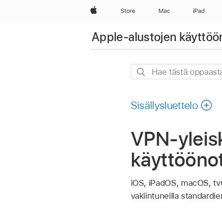
Apple
Store
Mac
iPad
Apple-alustojen käyttöö
Hae
tästä
oppaasta
Sisällysluettelo
VPN-yleisk
käyttöönot
iOS, iPadOS, macOS, tvOS
vakiintuneilla standardie