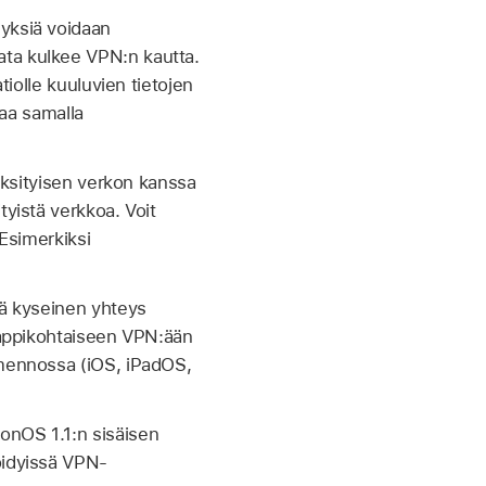
eyksiä voidaan
ata kulkee VPN:n kautta.
tiolle kuuluvien tietojen
jaa samalla
 yksityisen verkon kanssa
tyistä verkkoa. Voit
 Esimerkiksi
ää kyseinen yhteys
n appikohtaiseen VPN:ään
omennossa (iOS, iPadOS,
ionOS 1.1:n
sisäisen
öidyissä VPN-