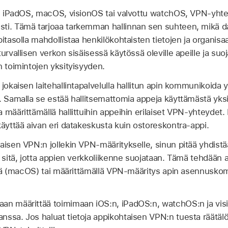
OS, iPadOS, macOS, visionOS tai valvottu watchOS, VPN-yht
ti. Tämä tarjoaa tarkemman hallinnan sen suhteen, mikä d
itasolla mahdollistaa henkilökohtaisten tietojen ja organisaa
urvallisen verkon sisäisessä käytössä oleville apeille ja suo
n toimintojen yksityisyyden.
 jokaisen laitehallintapalvelulla hallitun apin kommunikoida
. Samalla se estää hallitsemattomia appeja käyttämästä yksi
 määrittämällä hallittuihin appeihin erilaiset VPN-yhteydet.
käyttää aivan eri datakeskusta kuin ostoreskontra-appi.
aisen VPN:n jollekin VPN-määritykselle, sinun pitää yhdist
t sitä, jotta appien verkkoliikenne suojataan. Tämä tehdää
löllä (macOS) tai määrittämällä VPN-määritys apin asennusk
aan määrittää toimimaan iOS:n, iPadOS:n, watchOS:n ja
vis
nssa. Jos haluat tietoja appikohtaisen VPN:n tuesta räätäl