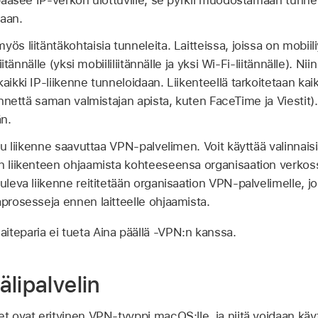
 pääsee IP-verkon ulottuville, se pyrkii muodostamaan tunneli
taan.
ös liitäntäkohtaisia tunneleita. Laitteissa, joissa on mobiil
liitännälle (yksi mobiililiitännälle ja yksi
Wi-Fi
-liitännälle). Ni
aikki IP-liikenne tunneloidaan. Liikenteellä tarkoitetaan kaik
kennettä saman valmistajan apista, kuten FaceTime ja Viestit).
än.
itu liikenne saavuttaa VPN-palvelimen. Voit käyttää valinnais
n liikenteen ohjaamista kohteeseensa organisaation verkossa
tuleva liikenne reititetään organisaation VPN-palvelimelle, j
aprosesseja ennen laitteelle ohjaamista.
aiteparia ei tueta Aina päällä ‑VPN:n kanssa.
lipalvelin
et ovat erityinen VPN-tyyppi macOS:lle, ja niitä voidaan käyt