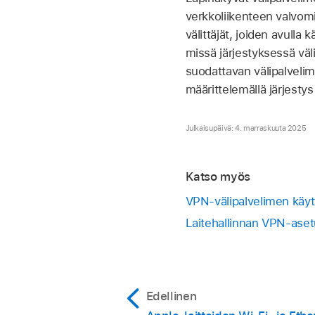
verkkoliikenteen valvomi
välittäjät, joiden avulla 
missä järjestyksessä väli
suodattavan välipalvelime
määrittelemällä järjesty
Julkaisupäivä: 4. marraskuuta 2025
Katso myös
VPN-välipalvelimen käyt
Laitehallinnan VPN-asetu
Edellinen