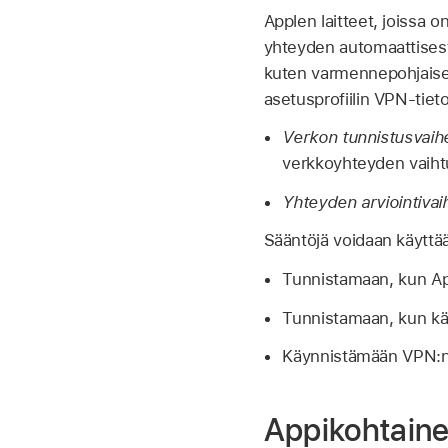
Applen laitteet, joissa
yhteyden automaattisesti
kuten varmennepohjais
asetusprofiilin VPN-tiet
Verkon tunnistusvaih
verkkoyhteyden vaiht
Yhteyden arviointivai
Sääntöjä voidaan käyttää
Tunnistamaan, kun App
Tunnistamaan, kun k
Käynnistämään VPN:n
Appikohtain