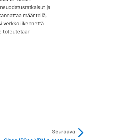
önsuodatusratkaisut ja
 kannattaa määritellä,
si verkkoliikennettä
Se toteutetaan
Seuraava