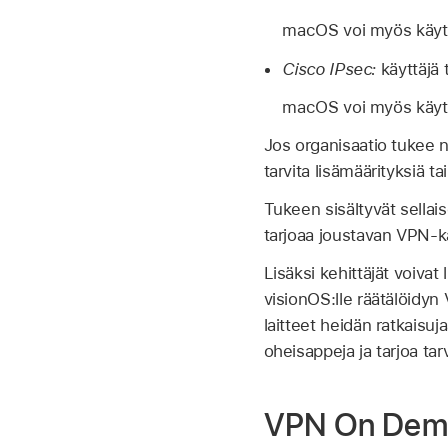
macOS voi myös käyt
Cisco IPsec:
käyttäjä 
macOS voi myös käytt
Jos organisaatio tukee n
tarvita lisämäärityksiä t
Tukeen sisältyvät sellais
tarjoaa joustavan VPN-k
Lisäksi kehittäjät voiva
visionOS:lle räätälöidyn
laitteet heidän ratkaisuj
oheisappeja ja tarjoa tar
VPN On Dem