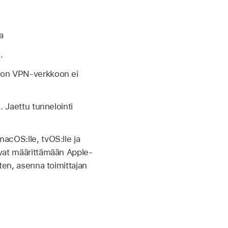
a
.
ation VPN-verkkoon ei
. Jaettu tunnelointi
macOS:lle, tvOS:lle ja
tavat määrittämään Apple-
rten, asenna toimittajan