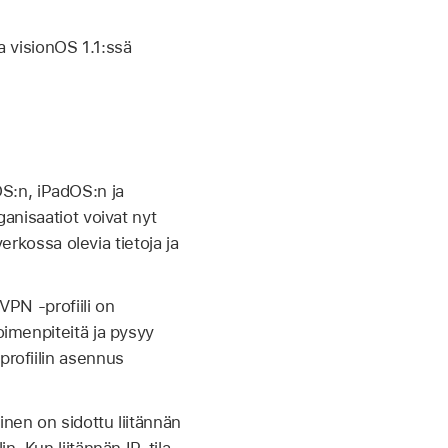
a
visionOS 1.1:ssä
iOS:n, iPadOS:n ja
ganisaatiot voivat nyt
verkossa olevia tietoja ja
VPN -profiili on
oimenpiteitä ja pysyy
profiilin asennus
inen on sidottu liitännän