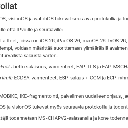
ollat
S, visionOS ja watchOS tukevat seuraavia protokollia ja 
le että IPv6:lle ja seuraaville:
Laitteet, joissa on
iOS 26
,
iPadOS 26
,
macOS 26
,
tvOS 26
dempi, voidaan määrittää suorittamaan ylimääräisiä avaime
turvallista salausta varten.
lmät
Jaettu salaisuus, varmenteet, EAP-TLS ja EAP-MSC
itmit:
ECDSA-varmenteet, ESP-salaus + GCM ja ECP-ryhmä
OBIKE, IKE-fragmentointi, palvelimen uudelleenohjaus, jae
S ja visionOS tukevat myös seuraavia protokollia ja tode
täjä todennetaan MS-CHAPV2-salasanalla ja kone todennet