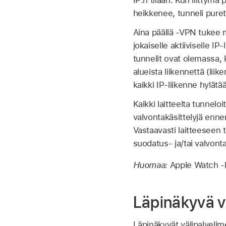
IP:n tilaan. Kun liittymä
heikkenee, tunneli pure
Aina päällä -VPN tukee my
jokaiselle aktiiviselle IP-
tunnelit ovat olemassa, k
alueista liikennettä (lii
kaikki IP-liikenne hylätä
Kaikki laitteelta tunnelo
valvontakäsittelyjä enne
Vastaavasti laitteeseen 
suodatus- ja/tai valvont
Huomaa:
Apple Watch
‑l
Läpinäkyvä vä
Läpinäkyvät välipalvelim