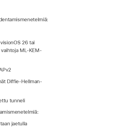
todentamismenetelmiä:
,
visionOS 26
tai
n vaihtoja ML-KEM-
HAPv2
t Diffie-Hellman-
ttu tunneli
ntamismenetelmiä:
aan jaetulla