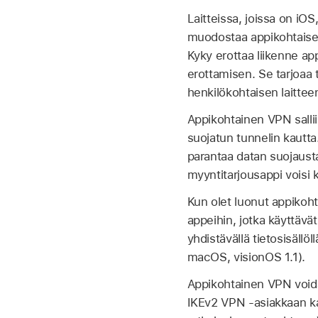
Laitteissa, joissa on i
muodostaa appikohtaises
Kyky erottaa liikenne app
erottamisen. Se tarjoaa t
henkilökohtaisen laittee
Appikohtainen VPN sallii
suojatun tunnelin kautta
parantaa datan suojausta
myyntitarjousappi voisi 
Kun olet luonut appikoht
appeihin, jotka käyttävä
yhdistävällä tietosisäl
macOS,
visionOS 1.1
).
Appikohtainen VPN void
IKEv2 VPN ‑asiakkaan ka