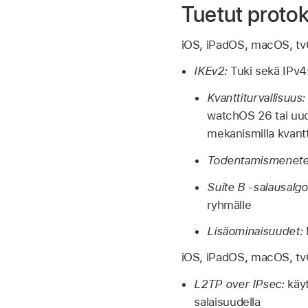
Tuetut protok
iOS, iPadOS, macOS, tvO
IKEv2:
Tuki sekä IPv4:l
Kvanttiturvallisuus:
watchOS 26
tai uu
mekanismilla kvantti
Todentamismenete
Suite B ‑salausalgor
ryhmälle
Lisäominaisuudet:
M
iOS, iPadOS, macOS, tvO
L2TP over IPsec:
käyt
salaisuudella