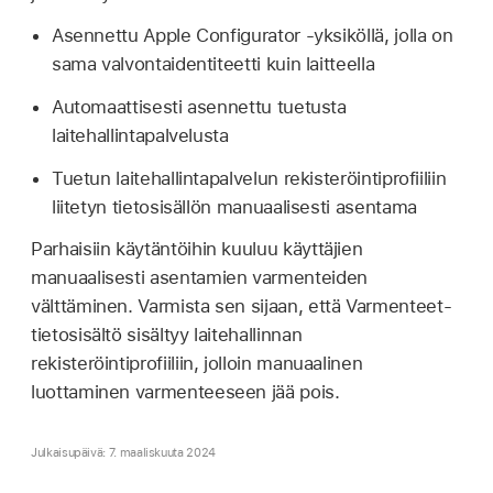
Asennettu
Apple Configurator
‑yksiköllä, jolla on
sama valvontaidentiteetti kuin laitteella
Automaattisesti asennettu tuetusta
laitehallintapalvelusta
Tuetun laitehallintapalvelun rekisteröintiprofiiliin
liitetyn tietosisällön manuaalisesti asentama
Parhaisiin käytäntöihin kuuluu käyttäjien
manuaalisesti asentamien varmenteiden
välttäminen. Varmista sen sijaan, että Varmenteet-
tietosisältö sisältyy laitehallinnan
rekisteröintiprofiiliin, jolloin manuaalinen
luottaminen varmenteeseen jää pois.
Julkaisupäivä: 7. maaliskuuta 2024