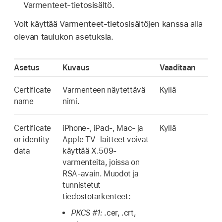
Varmenteet-tietosisältö.
Voit käyttää Varmenteet-tietosisältöjen kanssa alla
olevan taulukon asetuksia.
Asetus
Kuvaus
Vaaditaan
Certificate
Varmenteen näytettävä
Kyllä
name
nimi.
Certificate
iPhone-, iPad-, Mac- ja
Kyllä
or identity
Apple TV
‑laitteet voivat
data
käyttää X.509-
varmenteita, joissa on
RSA-avain. Muodot ja
tunnistetut
tiedostotarkenteet:
PKCS #1:
.cer, .crt,