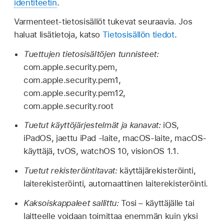
identiteetin
.
Varmenteet-tietosisällöt tukevat seuraavia. Jos
haluat lisätietoja, katso
Tietosisällön tiedot
.
Tuettujen tietosisältöjen tunnisteet:
com.apple.security.pem,
com.apple.security.pem1,
com.apple.security.pem12,
com.apple.security.root
Tuetut käyttöjärjestelmät ja kanavat:
iOS,
iPadOS,
jaettu iPad
-laite, macOS-laite, macOS-
käyttäjä, tvOS,
watchOS 10
,
visionOS 1.1
.
Tuetut rekisteröintitavat:
käyttäjärekisteröinti,
laiterekisteröinti, automaattinen laiterekisteröinti.
Kaksoiskappaleet sallittu:
Tosi – käyttäjälle tai
laitteelle voidaan toimittaa enemmän kuin yksi