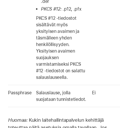
.der
PKCS #12:
.p12, .pfx
PKCS #12 -tiedostot
sisältävät myös
yksityisen avaimen ja
täsmälleen yhden
henkilöllisyyden.
Yksityisen avaimen
suojauksen
varmistamiseksi PKCS
#12 -tiedostot on salattu
salauslauseella.
Passphrase
Salauslause, jolla
Ei
suojataan tunnistetiedot.
Huomaa:
Kukin laitehallintapalvelun kehittäjä
toteuttaa näitä asetuksia omalla tavallaan. Jos