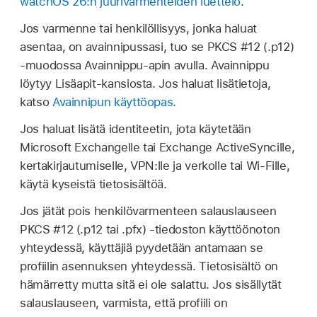
watchOS 26:n juurivarmenteiden luettelo
.
Jos varmenne tai henkilöllisyys, jonka haluat
asentaa, on avainnipussasi, tuo se PKCS #12 (.p12)
-muodossa Avainnippu‑apin avulla. Avainnippu
löytyy Lisäapit-kansiosta. Jos haluat lisätietoja,
katso
Avainnipun käyttöopas
.
Jos haluat lisätä identiteetin, jota käytetään
Microsoft Exchangelle tai Exchange ActiveSyncille,
kertakirjautumiselle, VPN:lle ja verkolle tai
Wi-Fille
,
käytä kyseistä tietosisältöä.
Jos jätät pois henkilövarmenteen salauslauseen
PKCS #12 (.p12 tai .pfx) -tiedoston käyttöönoton
yhteydessä, käyttäjiä pyydetään antamaan se
profiilin asennuksen yhteydessä. Tietosisältö on
hämärretty mutta sitä ei ole salattu. Jos sisällytät
salauslauseen, varmista, että profiili on