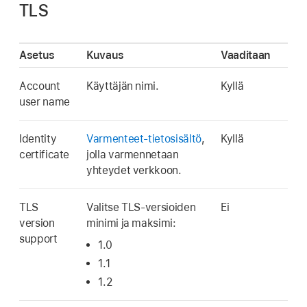
TLS
Asetus
Kuvaus
Vaaditaan
Account
Käyttäjän nimi.
Kyllä
user name
Identity
Varmenteet-tietosisältö
,
Kyllä
certificate
jolla varmennetaan
yhteydet verkkoon.
TLS
Valitse TLS-versioiden
Ei
version
minimi ja maksimi:
support
1.0
1.1
1.2