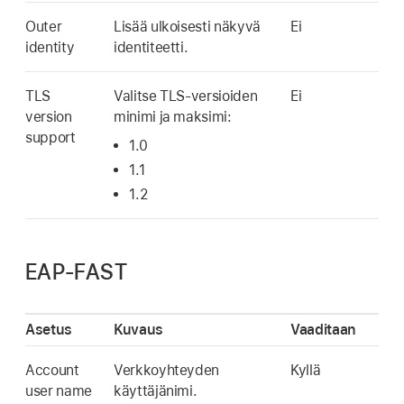
Outer
Lisää ulkoisesti näkyvä
Ei
identity
identiteetti.
TLS
Valitse TLS-versioiden
Ei
version
minimi ja maksimi:
support
1.0
1.1
1.2
EAP-FAST
Asetus
Kuvaus
Vaaditaan
Account
Verkkoyhteyden
Kyllä
user name
käyttäjänimi.