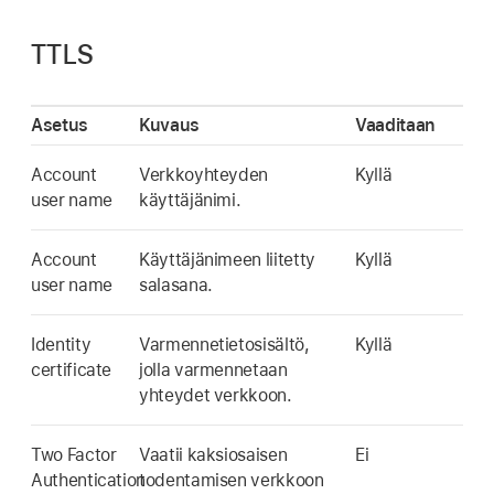
TTLS
Asetus
Kuvaus
Vaaditaan
Account
Verkkoyhteyden
Kyllä
user name
käyttäjänimi.
Account
Käyttäjänimeen liitetty
Kyllä
user name
salasana.
Identity
Varmennetietosisältö,
Kyllä
certificate
jolla varmennetaan
yhteydet verkkoon.
Two Factor
Vaatii kaksiosaisen
Ei
Authentication
todentamisen verkkoon