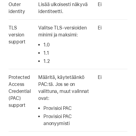
Outer
Lisää ulkoisesti näkyvä
Ei
identity
identiteetti.
TLS
Valitse TLS-versioiden
Ei
version
minimi ja maksimi:
support
1.0
1.1
1.2
Protected
Määritä, käytetäänkö
Ei
Access
PAC:tä. Jos se on
Credential
valittuna, muut valinnat
(PAC)
ovat:
support
Provisioi PAC
Provisioi PAC
anonyymisti