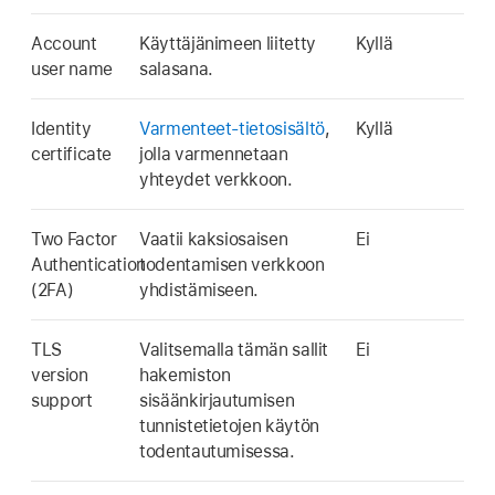
Account
Käyttäjänimeen liitetty
Kyllä
user name
salasana.
Identity
Varmenteet-tietosisältö
,
Kyllä
certificate
jolla varmennetaan
yhteydet verkkoon.
Two Factor
Vaatii kaksiosaisen
Ei
Authentication
todentamisen verkkoon
(2FA)
yhdistämiseen.
TLS
Valitsemalla tämän sallit
Ei
version
hakemiston
support
sisäänkirjautumisen
tunnistetietojen käytön
todentautumisessa.