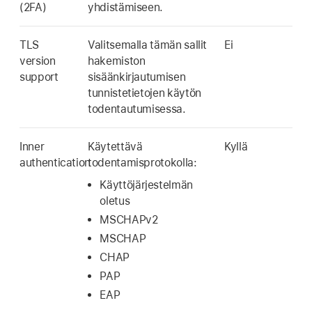
(2FA)
yhdistämiseen.
TLS
Valitsemalla tämän sallit
Ei
version
hakemiston
support
sisäänkirjautumisen
tunnistetietojen käytön
todentautumisessa.
Inner
Käytettävä
Kyllä
authentication
todentamisprotokolla:
Käyttöjärjestelmän
oletus
MSCHAPv2
MSCHAP
CHAP
PAP
EAP