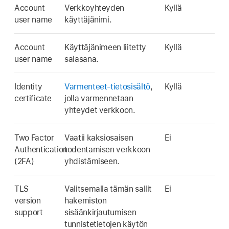
Account
Verkkoyhteyden
Kyllä
user name
käyttäjänimi.
Account
Käyttäjänimeen liitetty
Kyllä
user name
salasana.
Identity
Varmenteet-tietosisältö
,
Kyllä
certificate
jolla varmennetaan
yhteydet verkkoon.
Two Factor
Vaatii kaksiosaisen
Ei
Authentication
todentamisen verkkoon
(2FA)
yhdistämiseen.
TLS
Valitsemalla tämän sallit
Ei
version
hakemiston
support
sisäänkirjautumisen
tunnistetietojen käytön