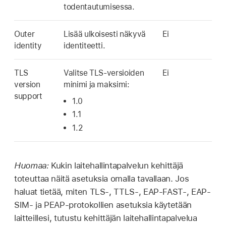
todentautumisessa.
Outer
Lisää ulkoisesti näkyvä
Ei
identity
identiteetti.
TLS
Valitse TLS-versioiden
Ei
version
minimi ja maksimi:
support
1.0
1.1
1.2
Huomaa:
Kukin laitehallintapalvelun kehittäjä
toteuttaa näitä asetuksia omalla tavallaan. Jos
haluat tietää, miten TLS-, TTLS-, EAP-FAST-, EAP-
SIM- ja PEAP-protokollien asetuksia käytetään
laitteillesi, tutustu kehittäjän laitehallintapalvelua