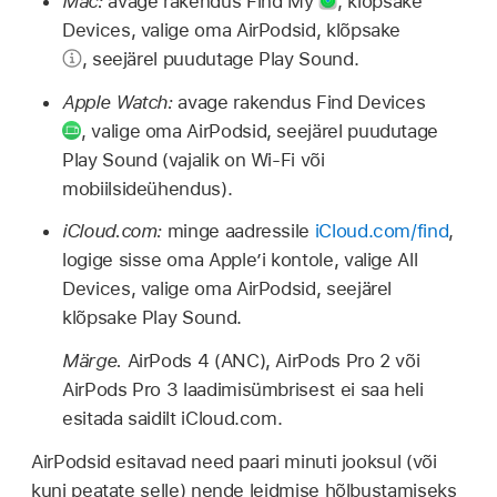
Mac:
avage rakendus Find My
,
klõpsake
Devices, valige oma AirPodsid, klõpsake
,
seejärel puudutage Play Sound.
Apple Watch:
avage rakendus Find Devices
,
valige oma AirPodsid, seejärel puudutage
Play Sound (vajalik on Wi-Fi või
mobiilsideühendus).
iCloud.com:
minge aadressile
iCloud.com/find
,
logige sisse oma Apple’i kontole, valige All
Devices, valige oma AirPodsid, seejärel
klõpsake Play Sound.
Märge.
AirPods 4 (ANC), AirPods Pro 2 või
AirPods Pro 3 laadimisümbrisest ei saa heli
esitada saidilt iCloud.com.
AirPodsid esitavad need paari minuti jooksul (või
kuni peatate selle) nende leidmise hõlbustamiseks