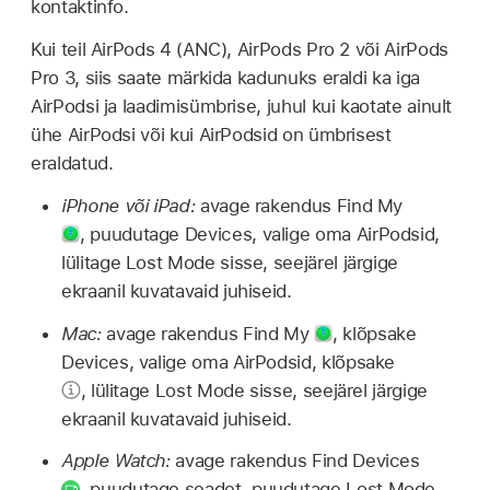
kontaktinfo.
Kui teil AirPods 4 (ANC), AirPods Pro 2 või AirPods
Pro 3, siis saate märkida kadunuks eraldi ka iga
AirPodsi ja laadimisümbrise, juhul kui kaotate ainult
ühe AirPodsi või kui AirPodsid on ümbrisest
eraldatud.
iPhone või iPad:
avage rakendus Find My
,
puudutage Devices, valige oma AirPodsid,
lülitage Lost Mode sisse, seejärel järgige
ekraanil kuvatavaid juhiseid.
Mac:
avage rakendus Find My
,
klõpsake
Devices, valige oma AirPodsid, klõpsake
,
lülitage Lost Mode sisse, seejärel järgige
ekraanil kuvatavaid juhiseid.
Apple Watch:
avage rakendus Find Devices
,
puudutage seadet, puudutage Lost Mode,