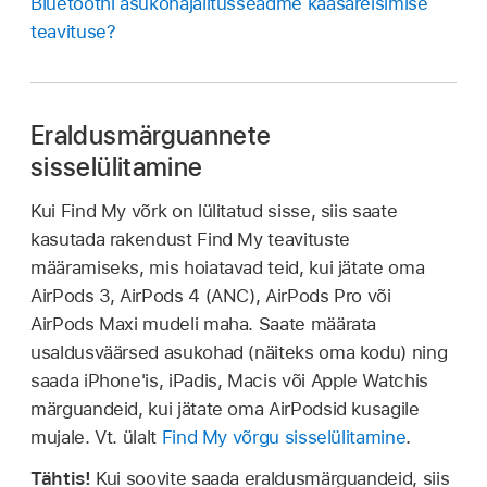
Bluetoothi asukohajälitusseadme kaasareisimise
teavituse?
Eraldusmärguannete
sisselülitamine
Kui Find My võrk on lülitatud sisse, siis saate
kasutada rakendust Find My teavituste
määramiseks, mis hoiatavad teid, kui jätate oma
AirPods 3, AirPods 4 (ANC), AirPods Pro või
AirPods Maxi mudeli maha. Saate määrata
usaldusväärsed asukohad (näiteks oma kodu) ning
saada iPhone'is, iPadis, Macis või Apple Watchis
märguandeid, kui jätate oma AirPodsid kusagile
mujale. Vt. ülalt
Find My võrgu sisselülitamine
.
Tähtis!
Kui soovite saada eraldusmärguandeid, siis