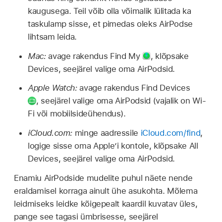
kaugusega. Teil võib olla võimalik lülitada ka
taskulamp sisse, et pimedas oleks AirPodse
lihtsam leida.
Mac:
avage rakendus Find My
,
klõpsake
Devices, seejärel valige oma AirPodsid.
Apple Watch:
avage rakendus Find Devices
,
seejärel valige oma AirPodsid (vajalik on Wi-
Fi või mobiilsideühendus).
iCloud.com:
minge aadressile
iCloud.com/find
,
logige sisse oma Apple’i kontole, klõpsake All
Devices, seejärel valige oma AirPodsid.
Enamiu AirPodside mudelite puhul näete nende
eraldamisel korraga ainult ühe asukohta. Mõlema
leidmiseks leidke kõigepealt kaardil kuvatav üles,
pange see tagasi ümbrisesse, seejärel