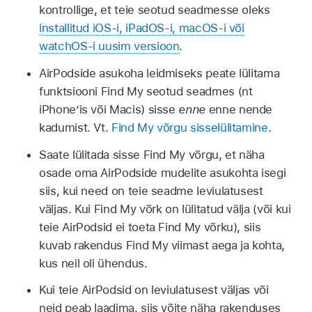
kontrollige, et teie seotud seadmesse oleks
installitud iOS-i, iPadOS-i, macOS-i või
watchOS-i uusim versioon
.
AirPodside asukoha leidmiseks peate lülitama
funktsiooni Find My seotud seadmes (nt
iPhone’is või Macis) sisse
enne
enne nende
kadumist. Vt.
Find My võrgu sisselülitamine
.
Saate lülitada sisse Find My võrgu, et näha
osade oma AirPodside mudelite asukohta isegi
siis, kui need on teie seadme leviulatusest
väljas. Kui Find My võrk on lülitatud välja (või kui
teie AirPodsid ei toeta Find My võrku), siis
kuvab rakendus Find My viimast aega ja kohta,
kus neil oli ühendus.
Kui teie AirPodsid on leviulatusest väljas või
neid peab laadima, siis võite näha rakenduses