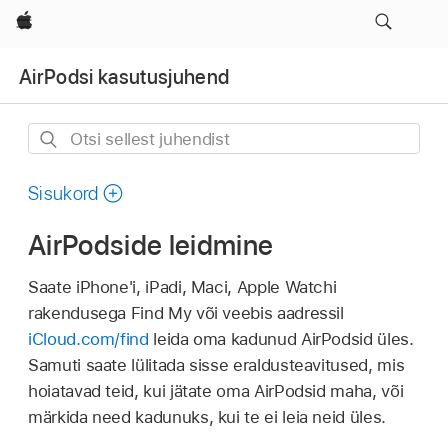
Apple
AirPodsi kasutusjuhend
Otsi
sellest
juhendist
Sisukord
AirPodside leidmine
Saate iPhone'i, iPadi, Maci, Apple Watchi
rakendusega Find My või veebis aadressil
iCloud.com/find
leida oma kadunud AirPodsid üles.
Samuti saate lülitada sisse eraldusteavitused, mis
hoiatavad teid, kui jätate oma AirPodsid maha, või
märkida need kadunuks, kui te ei leia neid üles.