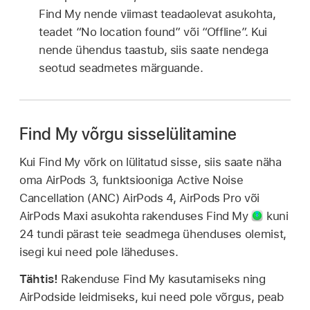
Find My nende viimast teadaolevat asukohta,
teadet “No location found” või “Offline”. Kui
nende ühendus taastub, siis saate nendega
seotud seadmetes märguande.
Find My võrgu sisselülitamine
Kui Find My võrk on lülitatud sisse, siis saate näha
oma AirPods 3, funktsiooniga Active Noise
Cancellation (ANC) AirPods 4, AirPods Pro või
AirPods Maxi asukohta rakenduses Find My
kuni
24 tundi pärast teie seadmega ühenduses olemist,
isegi kui need pole läheduses.
Tähtis!
Rakenduse Find My kasutamiseks ning
AirPodside leidmiseks, kui need pole võrgus, peab