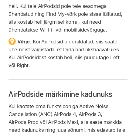
heli. Kui teie AirPodsid pole teie seadmega
ühendatud ning Find My-võrk pole sisse lülitatud,
siis kostab heli järgmisel korral, kui need
ühendatakse Wi-Fi- või mobiilsidevõrguga.
Vihje.
Kui AirPodsid on eraldatud, siis saate
ühe neist vaigistada, et leida nad ükshaaval üles.
Kui AirPodsidest kostab heli, siis puudutage Left
või Right.
AirPodside märkimine kadunuks
Kui kaotate oma funktsiooniga Active Noise
Cancellation (ANC) AirPods 4, AirPods 3,
AirPods Prod või AirPods Maxi, siis saate märkida
need kadunuks ning luua sõnumi, mis edastab teie