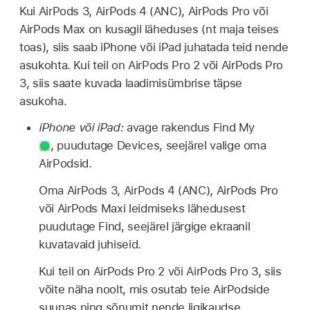
Kui AirPods 3, AirPods 4 (ANC), AirPods Pro või
AirPods Max on kusagil läheduses (nt maja teises
toas), siis saab iPhone või iPad juhatada teid nende
asukohta. Kui teil on AirPods Pro 2 või AirPods Pro
3, siis saate kuvada laadimisümbrise täpse
asukoha.
iPhone või iPad:
avage rakendus Find My
,
puudutage Devices, seejärel valige oma
AirPodsid.
Oma AirPods 3, AirPods 4 (ANC), AirPods Pro
või AirPods Maxi leidmiseks lähedusest
puudutage Find, seejärel järgige ekraanil
kuvatavaid juhiseid.
Kui teil on AirPods Pro 2 või AirPods Pro 3, siis
võite näha noolt, mis osutab teie AirPodside
suunas ning sõnumit nende ligikaudse