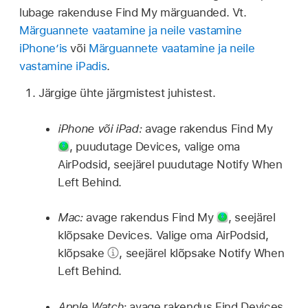
lubage rakenduse Find My märguanded. Vt.
Märguannete vaatamine ja neile vastamine
iPhone’is
või
Märguannete vaatamine ja neile
vastamine iPadis
.
Järgige ühte järgmistest juhistest.
iPhone või iPad:
avage rakendus Find My
,
puudutage Devices, valige oma
AirPodsid, seejärel puudutage Notify When
Left Behind.
Mac:
avage rakendus Find My
,
seejärel
klõpsake Devices. Valige oma AirPodsid,
klõpsake
,
seejärel klõpsake Notify When
Left Behind.
Apple Watch:
avage rakendus Find Devices