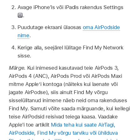
Avage iPhone'is või iPadis rakendus Settings
.
Puudutage ekraani ülaosas
oma AirPodside
nime
.
Kerige alla, seejärel lülitage Find My Network
sisse.
Märge.
Kui inimesed kasutavad teie AirPods 3,
AirPods 4 (ANC), AirPods Prod või AirPods Maxi
mitme Apple’i kontoga (näiteks kui laenate või
jagate AirPodse), siis ainult Find My võrgu
sisselülitanud inimene näeb neid oma rakenduses
Find My. Samuti võite saada märguande, kui kellegi
teise AirPodsid reisivad teiega kaasa. Vaadake
Apple'i toe artiklit
Mida teha kui saate AirTagi,
AirPodside, Find My võrgu tarviku või ühilduva