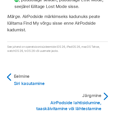
seejärel lülitage Lost Mode sisse.
Märge.
AirPodside märkimseks kadunuks peate
lülitama Find My võrgu sisse
enne
AirPodside
kadumist.
See juhend on operatsioonisüsteemide iOS 26, iPadOS 26, macOS Tahoe,
watchOS 26, tvOS 26 või uuemate jaoks.
Eelmine
Siri kasutamine
Järgmine
AirPodside lahtisidumine,
taaskäivitamine või lähtestamine