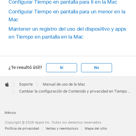
Configurar Tiempo en pantalla para ti en la Mac
Configurar Tiempo en pantalla para un menor en la
Mac
Mantener un registro del uso del dispositivo y apps
en Tiempo en pantalla en la Mac
¿Te resultó útil?
Sí
No
Apple
Footer

Soporte
Manual de uso de la Mac
Apple
Cambiar la configuración de Contenido y privacidad en Tiempo en pantalla en la Mac
México
Copyright © 2026 Apple Inc. Todos los derechos reservados.
Política de privacidad
Ventas y reembolsos
Mapa del sitio