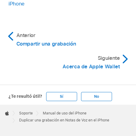
iPhone
Anterior
Compartir una grabación
Siguiente
Acerca de Apple Wallet
¿Te resultó útil?
Sí
No
Apple
Footer

Soporte
Manual de uso del iPhone
Apple
Duplicar una grabación en Notas de Voz en el iPhone