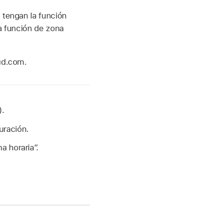
 tengan la función
a función de zona
oud.com.
).
uración.
a horaria”.