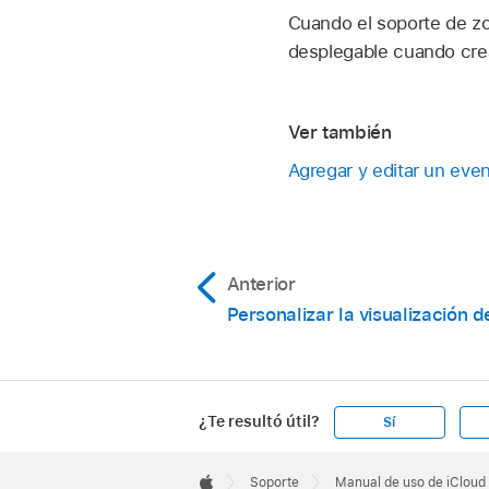
Cuando el soporte de zo
desplegable cuando cre
Ver también
Agregar y editar un eve
Anterior
Personalizar la visualización d
¿Te resultó útil?
Sí
Apple
Footer

Soporte
Manual de uso de iCloud