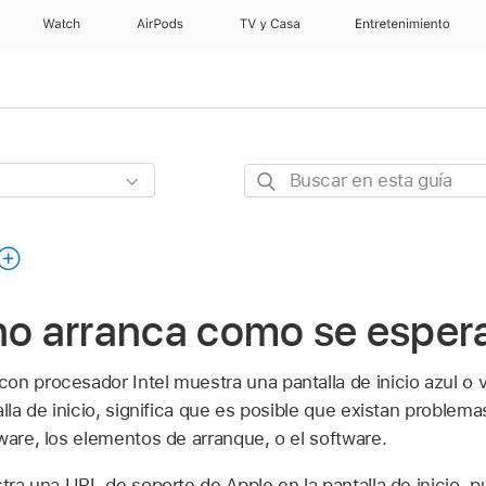
Watch
AirPods
TV y Casa
Entretenimiento
Buscar
en
esta
guía
no arranca como se esper
on procesador Intel muestra una pantalla de inicio azul o v
alla de inicio, significa que es posible que existan problema
ware, los elementos de arranque, o el software.
tra una URL de soporte de Apple en la pantalla de inicio, p