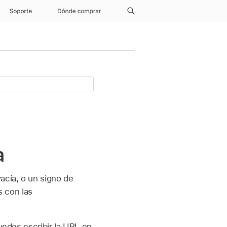
Soporte
Dónde comprar
a
acía, o un signo de
s con las
uedes escribir la URL en