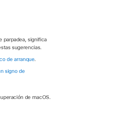
 parpadea, significa
estas sugerencias.
sco de arranque
.
un signo de
ecuperación de macOS.