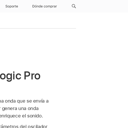
Soporte
Dónde comprar
ogic Pro
una onda que se envía a
or genera una onda
enriquece el sonido.
arámetros del oscilador