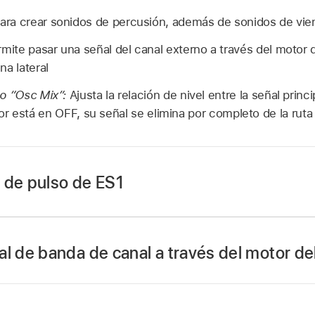
para crear sonidos de percusión, además de sonidos de vient
rmite pasar una señal del canal externo a través del motor d
na lateral
o “Osc Mix”:
Ajusta la relación de nivel entre la señal princi
r está en OFF, su señal se elimina por completo de la ruta
 de pulso de ES1
el potenciómetro Waveform. El ancho de pulso de la onda 
l de banda de canal a través del motor del
ambién se puede controlar automáticamente con modulador
lación de ES1
). Modulando el ancho de pulso, por ejemplo
tener sonidos densos de bajo que varíen periódicamente.
a el potenciómetro “Sub Osc Wave” en External.