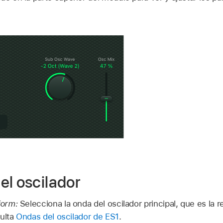
el oscilador
form:
Selecciona la onda del oscilador principal, que es la 
sulta
Ondas del oscilador de ES1
.