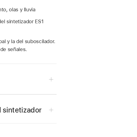
o, olas y lluvia
el sintetizador ES1
pal y la del suboscilador.
 de señales.
se muestra como un
 sintetizador
es (consulta
, con un LFO de ciclo