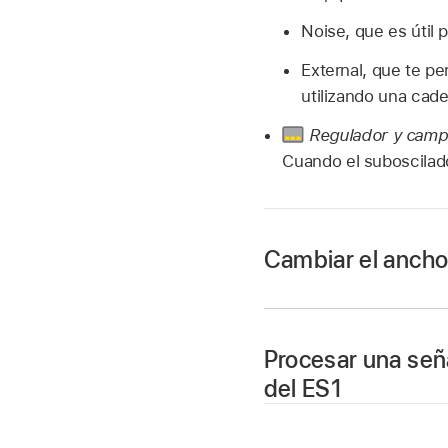
Noise, que es útil 
External, que te pe
utilizando una cade
Regulador y camp
Cuando el suboscilado
Cambiar el ancho
En Logic Pro, gira 
porcentaje.
Procesar una seña
El ancho de pulso t
del ES1
Parámetros de modu
lento, se pueden ob
En Logic Pro, ajust