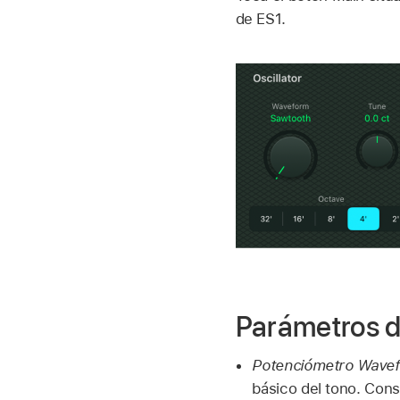
de ES1.
Parámetros d
Potenciómetro Wave
básico del tono. Con