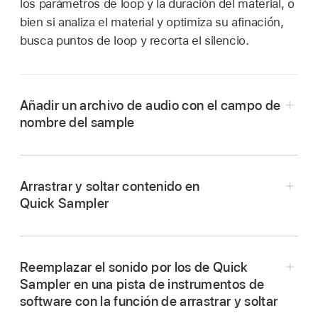
los parámetros de loop y la duración del material, o
bien si analiza el material y optimiza su afinación,
busca puntos de loop y recorta el silencio.
Añadir un archivo de audio con el campo de
nombre del sample
En Logic Pro, toca el campo de nombre del
sample en la parte superior central y selecciona
Arrastrar y soltar contenido en
“Browse Samples” para abrir el explorador.
Quick Sampler
En el explorador, localiza el archivo que desees
importar y, a continuación, arrástralo a Quick
Sampler, donde aparecerán dos cuadros.
Reemplazar el sonido por los de Quick
Sampler en una pista de instrumentos de
Original:
añade el archivo de audio a la
software con la función de arrastrar y soltar
visualización de onda, que utiliza las
En Logic Pro, arrastra un archivo de audio o un