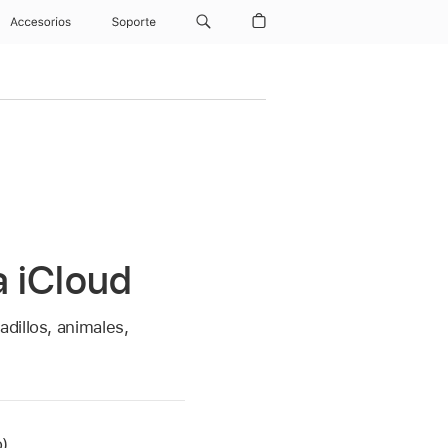
Accesorios
Soporte
a iCloud
dillos, animales,
).