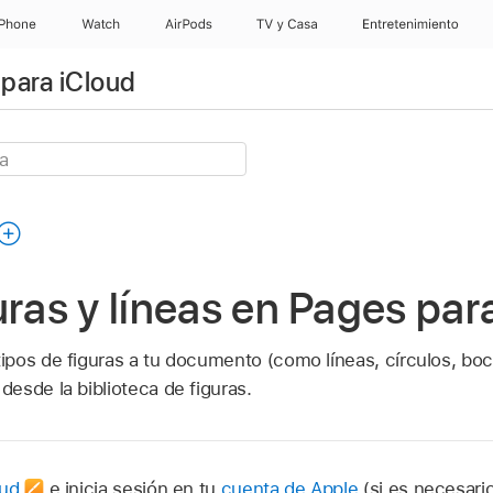
iPhone
Watch
AirPods
TV y Casa
Entretenimiento
para iCloud
uras y líneas en Pages par
pos de figuras a tu documento (como líneas, círculos, boca
esde la biblioteca de figuras.
oud
e inicia sesión en tu
cuenta de Apple
(si es necesario