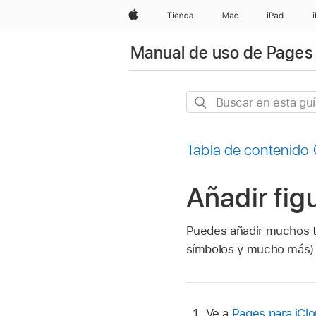
Apple
Tienda
Mac
iPad
Manual de uso de Pages 
Buscar
en
esta
Tabla de contenido
guía
Añadir fig
Puedes añadir muchos ti
símbolos y mucho más) d
Ve a
Pages para iCl