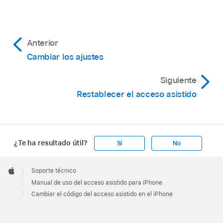
Anterior
Cambiar los ajustes
Siguiente
Restablecer el acceso asistido
¿Te ha resultado útil?
Sí
No
Apple
Footer

Soporte técnico
Apple
Manual de uso del acceso asistido para iPhone
Cambiar el código del acceso asistido en el iPhone