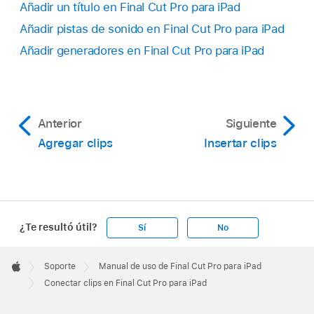
Añadir un título en Final Cut Pro para iPad
Añadir pistas de sonido en Final Cut Pro para iPad
Añadir generadores en Final Cut Pro para iPad
Anterior
Siguiente
Agregar clips
Insertar clips
¿Te resultó útil?
Sí
No
Apple
Footer

Soporte
Manual de uso de Final Cut Pro para iPad
Apple
Conectar clips en Final Cut Pro para iPad