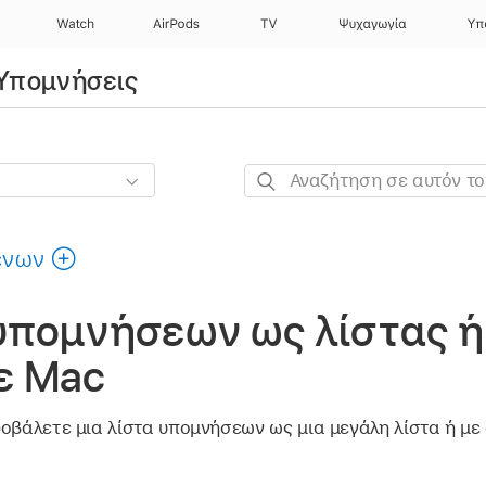
Watch
AirPods
TV
Ψυχαγωγία
Υπ
 Υπομνήσεις
Αναζήτηση
σε
αυτόν
ένων
τον
οδηγό
υπομνήσεων ως λίστας ή
ε Mac
οβάλετε μια λίστα υπομνήσεων ως μια μεγάλη λίστα ή με 