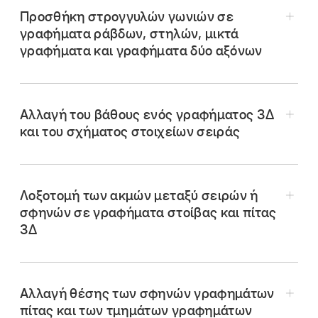
Προσθήκη στρογγυλών γωνιών σε
γραφήματα ράβδων, στηλών, μικτά
γραφήματα και γραφήματα δύο αξόνων
Μεταβείτε στην εφαρμογή Numbers
στο
iPhone.
Ανοίξτε ένα υπολογιστικό φύλλο, αγγίξτε το
Αλλαγή του βάθους ενός γραφήματος 3Δ
γράφημα, αγγίξτε το
,
αγγίξτε «Στιλ» και
και του σχήματος στοιχείων σειράς
μετά αγγίξτε «Γενικά».
Για να ορίσετε την ποσότητα της απόστασης,
Σημείωση:
σύρετε το ρυθμιστικό «Κενά μεταξύ στηλών»,
Λοξοτομή των ακμών μεταξύ σειρών ή
«Κενά μεταξύ γραμμών» ή «Κενά μεταξύ
σφηνών σε γραφήματα στοίβας και πίτας
3Δ
συνόλων», ή αγγίξτε ένα ποσοστό και
εισαγάγετε μια νέα τιμή.
Μεταβείτε στην εφαρμογή Numbers
στο
iPhone.
Αλλαγή θέσης των σφηνών γραφημάτων
Ανοίξτε ένα υπολογιστικό φύλλο, αγγίξτε το
πίτας και των τμημάτων γραφημάτων
γράφημα που θέλετε να αλλάξετε, αγγίξτε το