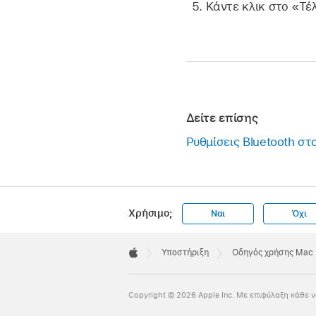
Κάντε κλικ στο «Τέ
Δείτε επίσης
Ρυθμίσεις Bluetooth στ
Χρήσιμο;
Ναι
Όχι
Apple
Footer

Υποστήριξη
Οδηγός χρήσης Mac
Apple
Copyright © 2026 Apple Inc. Με επιφύλαξη κάθε ν