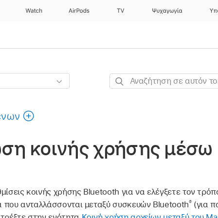
Watch
AirPods
TV
Ψυχαγωγία
Υπ
Αναζήτηση
σε
αυτόν
ένων
τον
οδηγό
ση κοινής χρήσης μέσω 
μίσεις κοινής χρήσης Bluetooth για να ελέγξετε τον τρόπ
®
ία που ανταλλάσσονται μεταξύ συσκευών Bluetooth
(για π
ατρέξτε στην ενότητα
Κοινή χρήση αρχείων μεταξύ του M