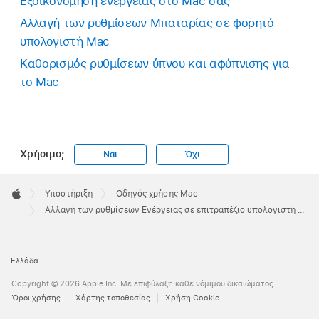
Εξοικονόμηση ενέργειας στο Mac σας
Αλλαγή των ρυθμίσεων Μπαταρίας σε φορητό
υπολογιστή Mac
Καθορισμός ρυθμίσεων ύπνου και αφύπνισης για
το Mac
Χρήσιμο;
Ναι
Όχι
Apple
Footer

Υποστήριξη
Οδηγός χρήσης Mac
Apple
Αλλαγή των ρυθμίσεων Ενέργειας σε επιτραπέζιο υπολογιστή Mac
Ελλάδα
Copyright © 2026 Apple Inc. Με επιφύλαξη κάθε νόμιμου δικαιώματος.
Όροι χρήσης
Χάρτης τοποθεσίας
Χρήση Cookie