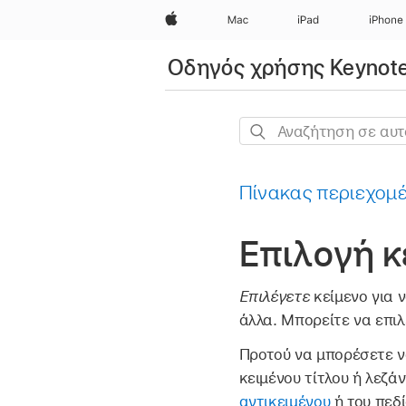
Apple
Mac
iPad
iPhone
Οδηγός χρήσης Keynote
Αναζήτηση
σε
αυτόν
Πίνακας περιεχομ
τον
οδηγό
Επιλογή κ
Επιλέγετε
κείμενο για ν
άλλα. Μπορείτε να επι
Προτού να μπορέσετε να
κειμένου τίτλου ή λεζά
αντικειμένου
ή του πεδ