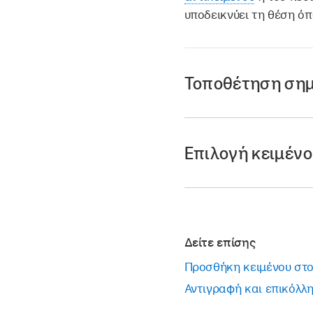
υποδεικνύει τη θέση όπ
Τοποθέτηση σημ
Επιλογή κειμένο
Σημείωση:
έναν πίνακα
Μεταβείτε στην εφ
Μεταβείτε στην εφ
Ανοίξτε μια παρουσί
Ανοίξτε μια παρουσ
Δείτε επίσης
Επιλογή λέξης:
Τοποθέτηση ση
Προσθήκη κειμένου στο
Επιλογή παραγ
πεδίο τίτλου ή λ
Αντιγραφή και επικόλλη
το σημείο όπου 