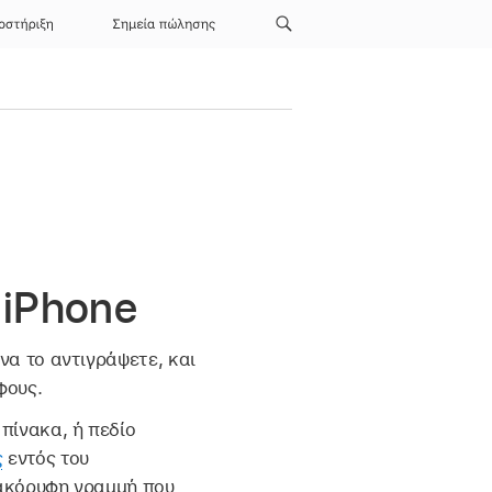
οστήριξη
Σημεία πώλησης
 iPhone
να το αντιγράψετε, και
φους.
 πίνακα, ή πεδίο
ς
εντός του
τακόρυφη γραμμή που