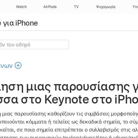
Watch
AirPods
TV
Ψυχαγωγία
Υπ
 για iPhone
ένων
ηση μιας παρουσίασης γ
σα στο Keynote στο iPh
ή μιας παρουσίασης καθορίζουν τις συμβάσεις μορφοποίησ
ποιούνται κόμματα ή τελείες ως δεκαδικά σημεία, το σύ
είται, σε ποια σημεία επιτρέπεται ο συλλαβισμός στις 
στασης των ημερομηνιών (ημέρα/μήνας/έτος ή μήνας/ημέ