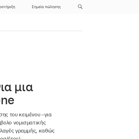
οστήριξη
Σημεία πώλησης
ια μια
one
ης του κειμένου –για
μβολο νομισματικής
αλλαγές γραμμής, καθώς
ρα/έτος).