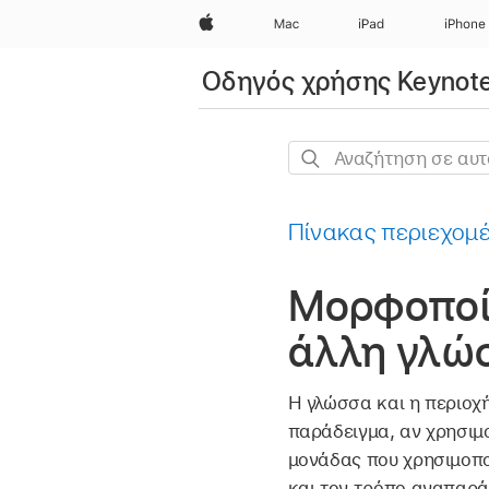
Apple
Mac
iPad
iPhone
Οδηγός χρήσης Keynote
Αναζήτηση
σε
αυτόν
Πίνακας περιεχομ
τον
οδηγό
Μορφοποί
άλλη γλώσ
Η γλώσσα και η περιοχ
παράδειγμα, αν χρησιμο
μονάδας που χρησιμοποι
και τον τρόπο αναπαρά