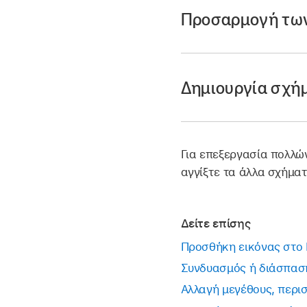
Ανοίξτε μια παρουσ
Προσαρμογή των
Δημιουργία σχή
Για επεξεργασία πολλώ
αγγίξτε τα άλλα σχήματ
Μεταβείτε στην εφ
Δείτε επίσης
Ανοίξτε μια παρουσ
Προσθήκη εικόνας στο 
Σημείωση:
Αν είναι
Συνδυασμός ή διάσπαση
ακολουθήστε τις οδ
Αλλαγή μεγέθους, περι
Παραγωγή σχημάτων 