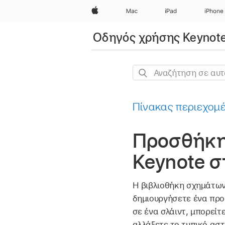
Apple
Mac
iPad
iPhone
Οδηγός χρήσης Keynote
Αναζήτηση
σε
αυτόν
Πίνακας περιεχομ
τον
οδηγό
Προσθήκη
Keynote σ
Η βιβλιοθήκη σχημάτων
δημιουργήσετε ένα προ
σε ένα σλάιντ, μπορείτ
αλλάξετε το τυπικό ασ