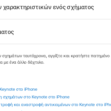
ίαση, αγγίξτε το
στη
γραμμή εργαλείων
και μετά αγγίξτ
 χαρακτηριστικών ενός σχήματος
ματος
ν σχημάτων ταυτόχρονα, αγγίξτε και κρατήστε πατημένο 
α με ένα άλλο δάχτυλο.
αρμογή Keynote
σε iPhone.
ίαση, αγγίξτε το
στη
γραμμή εργαλείων
και μετά αγγίξτ
Keynote στο iPhone
 η πρώτη φορά που χρησιμοποιείτε την Παραγωγή σχημάτ
 σχημάτων στο Keynote στο iPhone
ηγίες στην οθόνη για να μοιραστείτε το ηλικιακό σας εύρ
στροφή και αναστροφή αντικειμένων στο Keynote στο iPh
δεν είναι διαθέσιμη για όλες τις ηλικίες, συνεπώς ένας