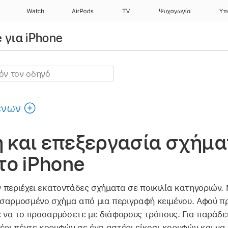
Watch
AirPods
TV
Ψυχαγωγία
Υπ
 για iPhone
ένων
 και επεξεργασία σχήμα
το iPhone
 περιέχει εκατοντάδες σχήματα σε ποικιλία κατηγοριών.
σαρμοσμένο σχήμα από μια περιγραφή κειμένου. Αφού π
ε να το προσαρμόσετε με διάφορους τρόπους. Για παράδε
τέρι πέντε κορυφών σε ένα αστέρι είκοσι κορυφών και ν