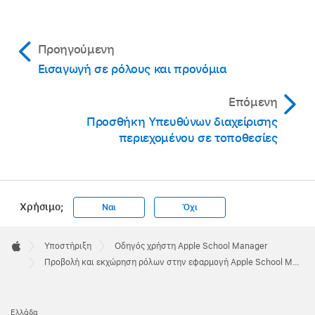
Προηγούμενη
Εισαγωγή σε ρόλους και προνόμια
Επόμενη
Προσθήκη Υπευθύνων διαχείρισης
περιεχομένου σε τοποθεσίες
Χρήσιμο;
Ναι
Όχι
Apple
Footer

Υποστήριξη
Οδηγός χρήστη Apple School Manager
Apple
Προβολή και εκχώρηση ρόλων στην εφαρμογή Apple School Manager
Ελλάδα