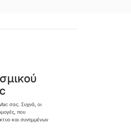
ισμικού
c
Mac σας. Συχνά, οι
ρμογές, που
ίκτυο και συνημμένων