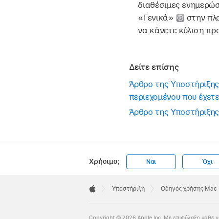
διαθέσιμες ενημερώσ
«Γενικά»
στην πλα
να κάνετε κύλιση πρ
Δείτε επίσης
Άρθρο της Υποστήριξης 
περιεχομένου που έχετε
Άρθρο της Υποστήριξης
Χρήσιμο;
Ναι
Όχι
Apple
Footer

Υποστήριξη
Οδηγός χρήσης Mac
Apple
Copyright © 2026 Apple Inc. Με επιφύλαξη κάθε ν