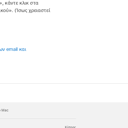
, κάντε κλικ στα
κού». (Ίσως χρειαστεί
ν email και
ο Mac
Κύπρος