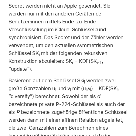
Secret werden nicht an Apple gesendet. Sie
werden nur mit den anderen Geräten der
Benutzer:innen mittels Ende-zu-Ende-
Verschlüsselung im
iCloud-Schlüsselbund
synchronisiert. Das Secret und der Zähler werden
verwendet, um den aktuellen symmetrischen
Schlüssel SK
mit der folgenden rekursiven
i
Konstruktion abzuleiten: SK
= KDF(SK
,
i
i-1
“update”).
Basierend auf dem Schlüssel Ski
werden zwei
i
große Ganzzahlen u
und v
mit (u
,v
) = KDF(SK
,
i
i
i
i
i
“diversify”) berechnet. Sowohl der als
d
bezeichnete private P-224-Schlüssel als auch der
als
P
bezeichnete zugehörige öffentliche Schlüssel
werden dann mit einer affinen Relation abgeleitet,
die zwei Ganzzahlen zum Berechnen eines
kurzzeitig gültigen Schlüsselpaars nutzt: der