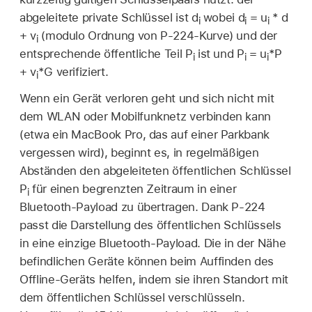
abgeleitete private Schlüssel ist d
wobei d
= u
* d
i
i
i
+ v
(modulo Ordnung von P-224-Kurve) und der
i
entsprechende öffentliche Teil P
ist und P
= u
*P
i
i
i
+ v
*G verifiziert.
i
Wenn ein Gerät verloren geht und sich nicht mit
dem
WLAN
oder Mobilfunknetz verbinden kann
(etwa ein
MacBook Pro
, das auf einer Parkbank
vergessen wird), beginnt es, in regelmäßigen
Abständen den abgeleiteten öffentlichen Schlüssel
P
für einen begrenzten Zeitraum in einer
i
Bluetooth-Payload zu übertragen. Dank P-224
passt die Darstellung des öffentlichen Schlüssels
in eine einzige Bluetooth-Payload. Die in der Nähe
befindlichen Geräte können beim Auffinden des
Offline-Geräts helfen, indem sie ihren Standort mit
dem öffentlichen Schlüssel verschlüsseln.