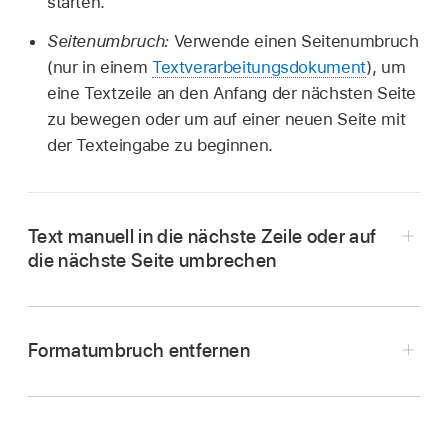
starten.
Seitenumbruch:
Verwende einen Seitenumbruch
(nur in einem
Textverarbeitungsdokument
), um
eine Textzeile an den Anfang der nächsten Seite
zu bewegen oder um auf einer neuen Seite mit
der Texteingabe zu beginnen.
Text manuell in die nächste Zeile oder auf
die nächste Seite umbrechen
Doppeltippe auf die Stelle im Text, an der der
Umbruch erfolgen soll.
Formatumbruch entfernen
Tippe auf „Einfügen“ und schließlich auf
Platziere die
Einfügemarke
am Anfang des
„Zeilenumbruch“ oder „Seitenumbruch“.
Textes, der auf den Umbruch folgt, und tippe
Wenn die Option „Seitenumbruch“ nicht
auf
.