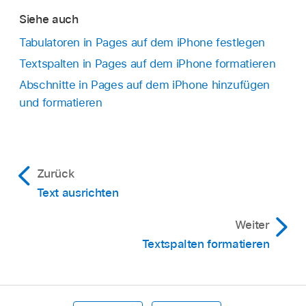
angezeigt wird, ist das Dokument ein
Siehe auch
Seitenlayoutdokument
, das keine
Seitenumbrüche verwendet. Stattdessen
Tabulatoren in Pages auf dem iPhone festlegen
kannst du
eine neue Seite hinzufügen
.
Textspalten in Pages auf dem iPhone formatieren
Abschnitte in Pages auf dem iPhone hinzufügen
und formatieren
Zurück
Text ausrichten
Weiter
Textspalten formatieren