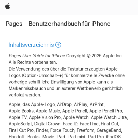
Apple
Pages – Benutzerhandbuch für iPhone
Inhaltsverzeichnis
Pages User Guide for iPhone
Copyright © 2026 Apple Inc.
Alle Rechte vorbehalten.
Die Verwendung des über die Tastatur erzeugten Apple-
Logos (Option-Umschalt-+) für kommerzielle Zwecke ohne
vorherige schriftliche Einwilligung von Apple kann als
Markenmissbrauch und unlauterer Wettbewerb gerichtlich
verfolgt werden.
Apple, das Apple-Logo, AirDrop, AirPlay, AirPrint,
Apple Books, Apple Music, Apple Pencil, Apple Pencil Pro,
Apple TV, Apple Vision Pro, Apple Watch, Apple Watch Ultra,
AppleScript, Digital Crown, Face ID, FaceTime, Final Cut,
Final Cut Pro, Finder, Force Touch, Freeform, GarageBand,
Handoff, iBooks, iMovie, iPad, iPad mini, iPad Pro, iPadOS,