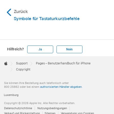
Zurück
Symbole für Tastaturkurzbefehle
Hilfreich?
Ja
Nein
Apple
Footer

Support
Pages – Benutzerhandbuch für iPhone
Apple
Copyright
Sie können Ihre Bestellung auch telefonisch unter
800 25662 oder bei einem
authorisierten Händler abgeben
.
Luxemburg
Copyright © 2026 Apple Inc. Alle Rechte vorbehalten.
Datenschutzrichtlinie
Nutzungsbedingungen
Verkauf und Rückerstattung
Sitemap
Verwendung von Cookies