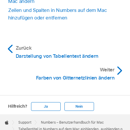
Mac ändern
dann das Markierungsfeld „Tabellentitel mit
Rahmen“.
Zeilen und Spalten in Numbers auf dem Mac
hinzufügen oder entfernen
Zurück
Darstellung von Tabellentext ändern
Weiter
Farben von Gitternetzlinien ändern
Hilfreich?
Ja
Nein
Apple
Footer

Support
Numbers – Benutzerhandbuch für Mac
Apple
Tabellentitel in Numbers auf dem Mac einblenden, ausblenden oder bearbeiten