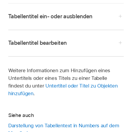
Tabellentitel ein- oder ausblenden
Öffne die App „Numbers“
auf deinem Mac.
Klicke auf die Tabelle,
klicke bei gedrückter
Tabellentitel bearbeiten
Control-Taste
auf die Zeilennummer für Zeile 1
Öffne die App „Numbers“
auf deinem Mac.
und wähle dann „Tabellentitel ausblenden“ oder
„Tabellentitel einblenden“.
Öffne eine Tabellenkalkulation, doppelklicke auf
Weitere Informationen zum Hinzufügen eines
den Titel oben in der Tabelle und gib einen
Untertitels oder eines Titels zu einer Tabelle
neuen Titel ein.
findest du unter
Untertitel oder Titel zu Objekten
Klicke auf die Tabelle, um den Tabellentitel in
hinzufügen
.
einem Rahmen einzuschließen. Klicke dann in
der
Seitenleiste
„Format“
auf den Tab
„Tabelle“.
Siehe auch
Darstellung von Tabellentext in Numbers auf dem
Wähle einen Umrandungsstil aus und wähle