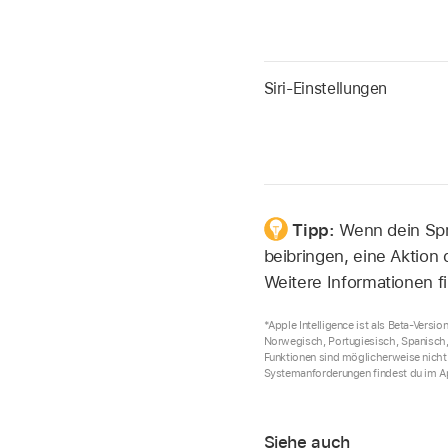
Siri-Einstellungen
Tipp:
Wenn dein Spr
beibringen, eine Aktion
Weitere Informationen f
*Apple Intelligence ist als Beta-Versi
Norwegisch, Portugiesisch, Spanisch, 
Funktionen sind möglicherweise nicht 
Systemanforderungen findest du im A
Siehe auch