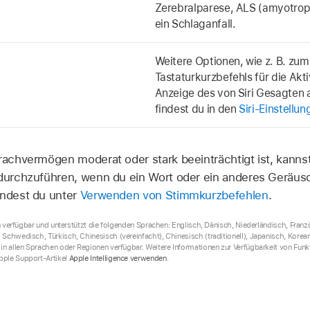
Zerebralparese, ALS (amyotroph
ein Schlaganfall.
Weitere Optionen, wie z. B. zu
Tastaturkurzbefehls für die Akti
Anzeige des von Siri Gesagten 
findest du in den
Siri-Einstellu
achvermögen moderat oder stark beeinträchtigt ist, kann
 durchzuführen, wenn du ein Wort oder ein anderes Geräusc
indest du unter
Verwenden von Stimmkurzbefehlen
.
on verfügbar und unterstützt die folgenden Sprachen: Englisch, Dänisch, Niederländisch, Franzö
Schwedisch, Türkisch, Chinesisch (vereinfacht), Chinesisch (traditionell), Japanisch, Korea
in allen Sprachen oder Regionen verfügbar. Weitere Informationen zur Verfügbarkeit von Fun
pple Support-Artikel
Apple Intelligence verwenden
.