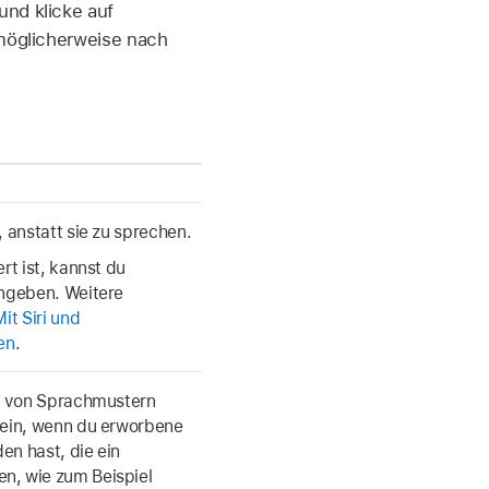
nd klicke auf
t möglicherweise nach
 anstatt sie zu sprechen.
rt ist, kannst du
ingeben. Weitere
Mit Siri und
en
.
um von Sprachmustern
sein, wenn du erworbene
en hast, die ein
n, wie zum Beispiel