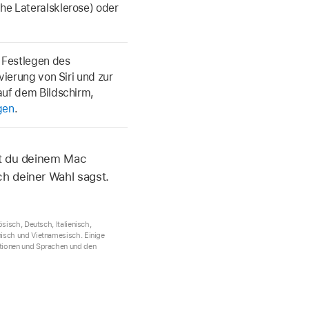
e Lateralsklerose) oder
m Festlegen des
vierung von Siri und zur
auf dem Bildschirm,
ngen
.
st du deinem Mac
h deiner Wahl sagst.
sisch, Deutsch, Italienisch,
nisch und Vietnamesisch. Einige
ktionen und Sprachen und den