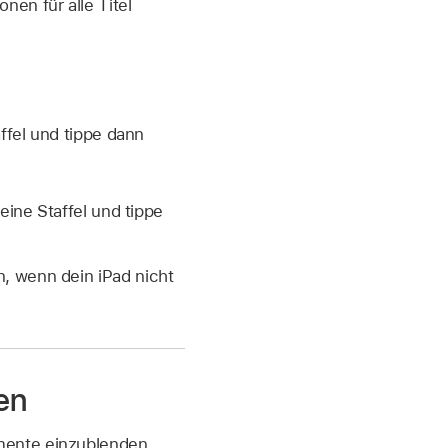
nen für alle Titel
affel und tippe dann
 eine Staffel und tippe
, wenn dein iPad nicht
en
mente einzublenden.