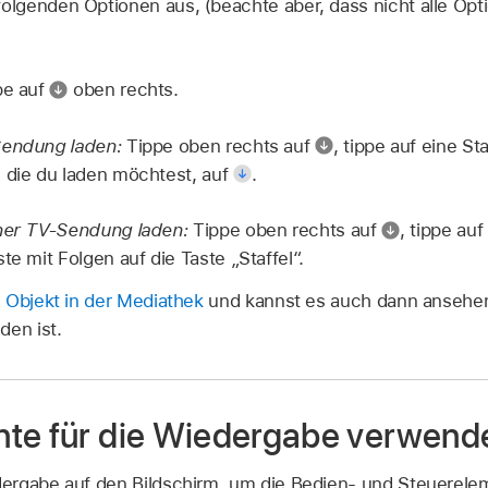
folgenden Optionen aus, (beachte aber, dass nicht alle Optio
pe auf
oben rechts.
Sendung laden:
Tippe oben rechts auf
,
tippe auf eine St
 die du laden möchtest, auf
.
iner TV-Sendung laden:
Tippe oben rechts auf
,
tippe auf
te mit Folgen auf die Taste „Staffel“.
 Objekt in der Mediathek
und kannst es auch dann ansehen
den ist.
te für die Wiedergabe verwend
ergabe auf den Bildschirm, um die Bedien- und Steuerele