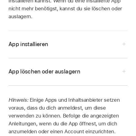
installieren kannst. Wenn du eine installierte App
nicht mehr benötigst, kannst du sie löschen oder
auslagern.
App installieren
App löschen oder auslagern
Navigiere
auf dem Home-Bildschirm des
Apple TV 4K
zu der App, die gelöscht werden
Gehe auf dem Home-Bildschirm des
soll, und halte dann das Klickpad oder die
Apple TV 4K
zum App Store
,
navigiere
zu
Hinweis:
Einige Apps und Inhaltsanbieter setzen
Touch-Oberfläche deiner
Fernbedienung
einer App und
wähle
„Kaufen“ oder „Laden“
voraus, dass du dich anmeldest, um diese
gedrückt.
(bei einer kostenlosen App).
verwenden zu können. Befolge die angezeigten
Anleitungen, wenn du die App öffnest, um dich
Wähle
„App löschen“
und dann „Löschen“ oder
Hinweis:
anzumelden oder einen Account einzurichten.
„Auslagern“.