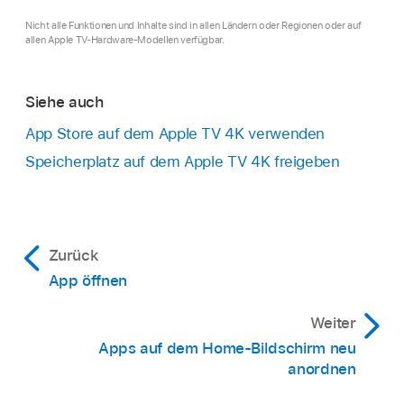
Nicht alle Funktionen und Inhalte sind in allen Ländern oder Regionen oder auf
Beim Auslagern einer App wird diese von der
allen Apple TV-Hardware-Modellen verfügbar.
Startseite entfernt, um Speicherplatz
freizugeben. Dabei bleiben all ihre Daten
erhalten für den Fall, dass du die App erneut
Siehe auch
installieren willst.
App Store auf dem
Apple TV 4K
verwenden
Zusammen mit der App werden auch alle
Speicherplatz auf dem
Apple TV 4K
freigeben
zugehörigen Daten gelöscht. Jede App, die du
im App Store gekauft hast, kannst du jederzeit
kostenlos erneut laden. Die Daten werden
jedoch nicht wiederhergestellt.
Zurück
App öffnen
Weiter
Apps auf dem Home-Bildschirm neu
anordnen