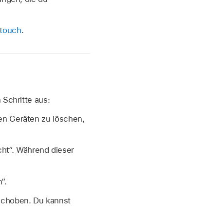
 touch
.
 Schritte aus:
en Geräten zu löschen,
ht“. Während dieser
“.
schoben. Du kannst