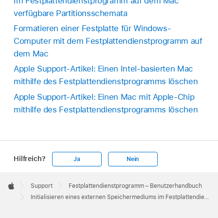
Im Festplattendienstprogramm auf dem Mac
verfügbare Partitionsschemata
Formatieren einer Festplatte für Windows-
Computer mit dem Festplattendienstprogramm auf
dem Mac
Apple Support-Artikel: Einen Intel-basierten Mac
mithilfe des Festplattendienstprogramms löschen
Apple Support-Artikel: Einen Mac mit Apple-Chip
mithilfe des Festplattendienstprogramms löschen
Hilfreich?
Ja
Nein
Apple
Footer

Support
Festplattendienstprogramm – Benutzerhandbuch
Apple
Initialisieren eines externen Speichermediums im Festplattendienstprogramm auf dem Mac