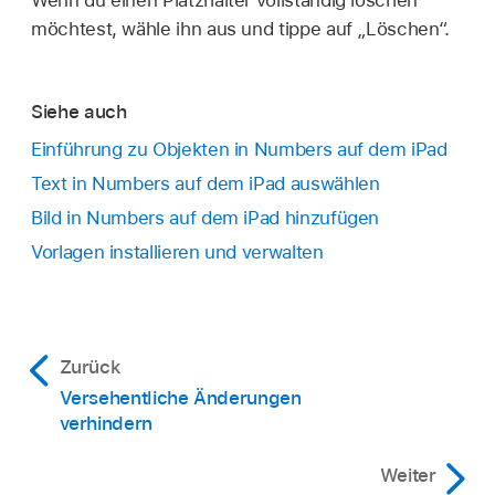
Wenn du einen Platzhalter vollständig löschen
Bildplatzhalter.
Zeilenschalter und dann auf
oder auf eine
möchtest, wähle ihn aus und tippe auf „Löschen“.
Stelle außerhalb des Texts.
Tippe unten rechts auf dem Platzhalterbild auf
und suche ein eigenes Bild.
Siehe auch
Wenn du ein Platzhalterbild bereits durch ein
Einführung zu Objekten in Numbers auf dem iPad
eigenes Bild ersetzt hast und dieses ändern
möchtest, tippe auf das Bild, um es
Text in Numbers auf dem iPad auswählen
auszuwählen. Tippe anschließend auf
,
tippe
Bild in Numbers auf dem iPad hinzufügen
auf „Bild“ und auf „Ersetzen“ und suche ein
Vorlagen installieren und verwalten
anderes Bild.
Tippe auf das gewünschte Bild.
Wenn das gewünschte Bild nicht angezeigt
Zurück
wird, lade es auf dein Gerät und versuche es
Versehentliche Änderungen
noch einmal.
verhindern
Weiter