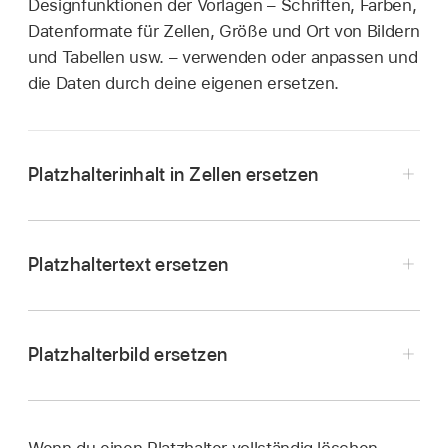
Designfunktionen der Vorlagen – Schriften, Farben,
Datenformate für Zellen, Größe und Ort von Bildern
und Tabellen usw. – verwenden oder anpassen und
die Daten durch deine eigenen ersetzen.
Platzhalterinhalt in Zellen ersetzen
Öffne die App „Numbers“
auf deinem iPad.
Öffne eine Tabellenkalkulation, tippe auf die
Platzhaltertext ersetzen
Zelle, um sie auszuwählen. Tippe dann auf
Öffne die App „Numbers“
auf deinem iPad.
und gib deinen eigenen Inhalt ein.
Öffne eine Tabellenkalkulation, doppeltippe auf
Tippe, wenn du fertig bist, auf den
Platzhalterbild ersetzen
den Text, um ihn auszuwählen, und gib deinen
Zeilenschalter oder auf eine Stelle außerhalb
Öffne die App „Numbers“
auf deinem iPad.
eigenen Text ein.
des Texts.
Öffne eine Tabellenkalkulation mit einem
Tippe, wenn du fertig bist, auf den