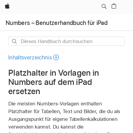
Apple
Numbers – Benutzerhandbuch für iPad
Dieses
Handbuch
durchsuchen
Inhaltsverzeichnis
Platzhalter in Vorlagen in
Numbers auf dem iPad
ersetzen
Die meisten Numbers-Vorlagen enthalten
Platzhalter für Tabellen, Text und Bilder, die du als
Ausgangspunkt für eigene Tabellenkalkulationen
verwenden kannst. Du kannst die