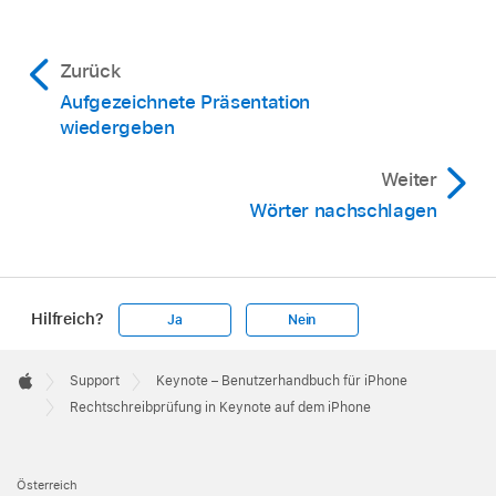
Wenn die Option „Schreibweise verlernen“
Tastatur oder
nicht angezeigt wird, tippe auf
und dann
andere Eingabequelle für eine andere Sprache
auf „Schreibweise verlernen“.
Zurück
einrichten
Aufgezeichnete Präsentation
Hinweis:
wiedergeben
Weiter
Wörter nachschlagen
Hilfreich?
Ja
Nein
Apple
Footer

Support
Keynote – Benutzerhandbuch für iPhone
Apple
Rechtschreibprüfung in Keynote auf dem iPhone
Österreich