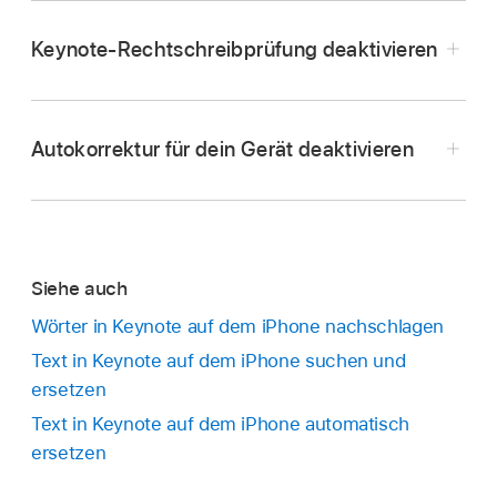
Tippe auf „Rechtschreibprüfung“ und
Öffne eine Präsentation und führe dann
Keynote-Rechtschreibprüfung deaktivieren
abschließend auf die Folie, um die
beliebige der folgenden Schritte aus:
Steuerelemente zu schließen.
Öffne die App „Keynote“
auf deinem iPhone.
Wort hinzufügen:
Tippe auf das
Falsch geschriebene und nicht erkannte Wörter
Tippe auf
,
tippe auf „Einstellungen“ und
Autokorrektur für dein Gerät deaktivieren
unterstrichene Wort und dann auf
werden rot unterstrichen.
dann auf „Automatische Korrektur“.
„Schreibweise lernen“ (möglicherweise
Tippe auf ein falsch geschriebenes Wort und
Deaktiviere die Option „Rechtschreibprüfung“.
musst du zunächst auf „Ersetzen“ tippen).
anschließend auf die korrekte Schreibweise.
Das Wort wird zu dem von Pages und
anderen Apps verwendeten Lexikon
Hinweis:
Siehe auch
hinzugefügt.
Wörter in Keynote auf dem iPhone nachschlagen
Wort entfernen:
Doppeltippe auf das Wort
Text in Keynote auf dem iPhone suchen und
Tippe im Home-Bildschirm des Geräts auf
in deiner Präsentation und tippe dann auf
ersetzen
„Einstellungen“ und tippe dann auf „Allgemein“.
„Schreibweise verlernen“. Das Wort wird
Text in Keynote auf dem iPhone automatisch
aus dem von Pages und anderen Apps
Tippe auf „Tastatur“ und deaktiviere dann die
ersetzen
verwendeten Lexikon entfernt.
Autokorrektur.