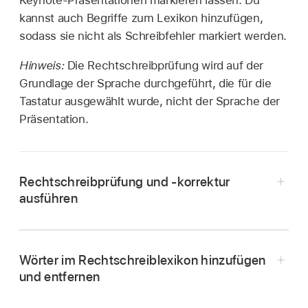
Keynote-Präsentationen markieren lassen. Du
kannst auch Begriffe zum Lexikon hinzufügen,
sodass sie nicht als Schreibfehler markiert werden.
Hinweis:
Die Rechtschreibprüfung wird auf der
Grundlage der Sprache durchgeführt, die für die
Tastatur ausgewählt wurde, nicht der Sprache der
Präsentation.
Rechtschreibprüfung und -korrektur
ausführen
Öffne die App „Keynote“
auf deinem iPhone.
Öffne eine Präsentation.
Wörter im Rechtschreiblexikon hinzufügen
und entfernen
Tippe auf
,
tippe auf „Einstellungen“ und
dann auf „Automatische Korrektur“.
Öffne die App „Keynote“
auf deinem iPhone.