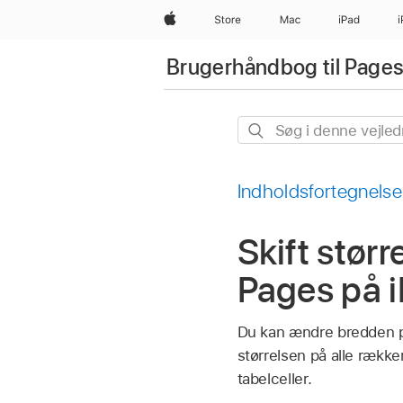
Apple
Store
Mac
iPad
Brugerhåndbog til Pages
Søg
i
denne
Indholdsfortegnelse
vejledning
Skift stør
Pages på 
Du kan ændre bredden på
størrelsen på alle rækk
tabelceller.