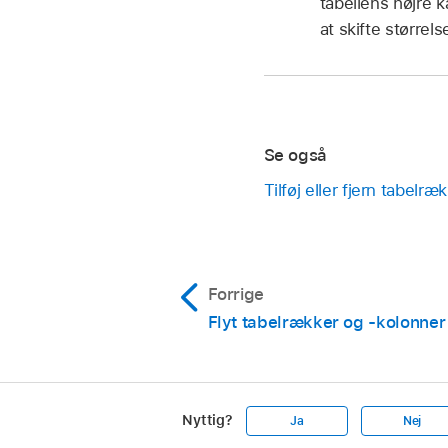
tabellens højre k
at skifte størrel
Se også
Tilføj eller fjern tabelr
Forrige
Flyt tabelrækker og ‑kolonner
Nyttig?
Ja
Nej