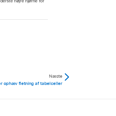
ederste højre hjørne for
Næste
er ophæv fletning af tabelceller