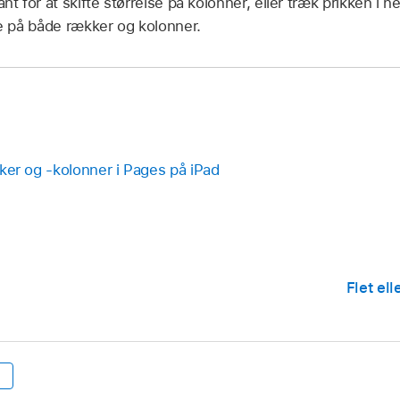
ant for at skifte størrelse på kolonner, eller træk prikken i n
se på både rækker og kolonner.
ækker og -kolonner i Pages på iPad
Flet ell