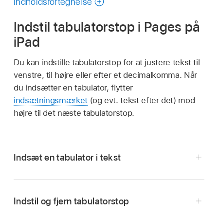
Indholdsfortegnelse
vejledning
Indstil tabulatorstop i Pages på
iPad
Du kan indstille tabulatorstop for at justere tekst til
venstre, til højre eller efter et decimalkomma. Når
du indsætter en tabulator, flytter
indsætningsmærket
(og evt. tekst efter det) mod
højre til det næste tabulatorstop.
Indsæt en tabulator i tekst
Tryk i teksten for at indsætte
indsætningsmærket på det sted, hvor
Indstil og fjern tabulatorstop
tabulatorstoppene skal indsættes.