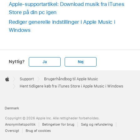
Apple-supportartikel: Download musik fra iTunes
Store på din pc igen
Rediger generelle indstillinger i Apple Music i
Windows
Nyttig?
Ja
Nej
Apple
Footer

Support
Brugerhåndbog til Apple Music
Apple
Hent tidligere køb fra iTunes Store i Apple Music i Windows
Danmark
Copyright © 2026 Apple Inc. Alle rettigheder forbeholdes.
Anonymitetspolitik
Betingelser for brug
Salg og refundering
Oversigt
Brug af cookies