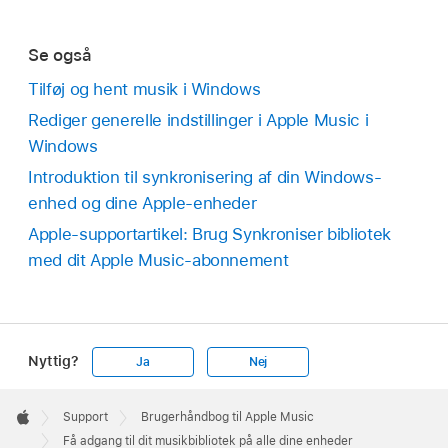
Se også
Tilføj og hent musik i Windows
Rediger generelle indstillinger i Apple Music i
Windows
Introduktion til synkronisering af din Windows-
enhed og dine Apple-enheder
Apple-supportartikel: Brug Synkroniser bibliotek
med dit Apple Music-abonnement
Nyttig?
Ja
Nej
Apple
Footer

Support
Brugerhåndbog til Apple Music
Apple
Få adgang til dit musikbibliotek på alle dine enheder