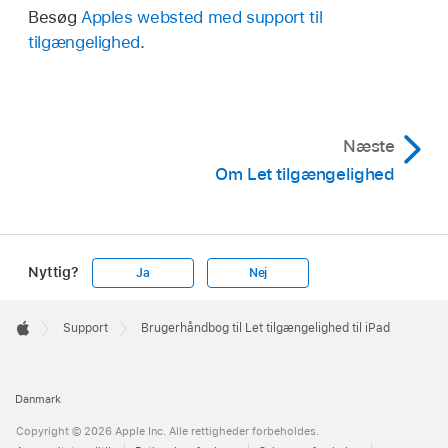
Besøg
Apples websted med support til
tilgængelighed
.
Næste
Om Let tilgængelighed
Nyttig?
Ja
Nej
Apple
Footer

Support
Brugerhåndbog til Let tilgængelighed til iPad
Apple
Danmark
Copyright © 2026 Apple Inc. Alle rettigheder forbeholdes.