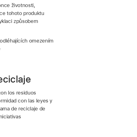
nce životnosti,
ace tohoto produktu
ecyklaci způsobem
podléhajících omezením
e
eciclaje
con los residuos
rmidad con las leyes y
ama de reciclaje de
niciativas