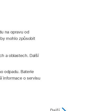
du na opravu od
é by mohlo způsobit
h a oblastech. Další
o odpadu. Baterie
ší informace o servisu
Další