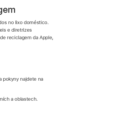
agem
dos no lixo doméstico.
is e diretrizes
 de reciclagem da Apple,
 a pokyny najdete na
mích a oblastech.