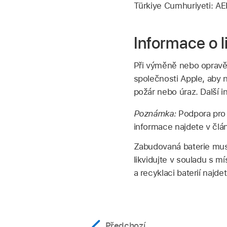
Türkiye Cumhuriyeti: AE
Informace o l
Při výměně nebo opravě
společnosti Apple, aby 
požár nebo úraz. Další 
Poznámka:
Podpora pro 
informace najdete v čl
Zabudovaná baterie mus
likvidujte v souladu s m
a recyklaci baterií naj
Předchozí