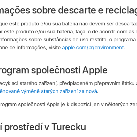
ormações sobre descarte e recicl
que este produto e/ou sua bateria não devem ser descarta
 este produto e/ou sua bateria, faça-o de acordo com as le
 informações sobre substâncias de uso restrito, o programa
fone de informações, visite
apple.com/br/environment
.
rogram společnosti Apple
ecyklaci starého zařízení, předplaceném přepravním štítku
ěnované výměně starých zařízení za nová
.
rogram společnosti Apple je k dispozici jen v některých ze
í prostředí v Turecku