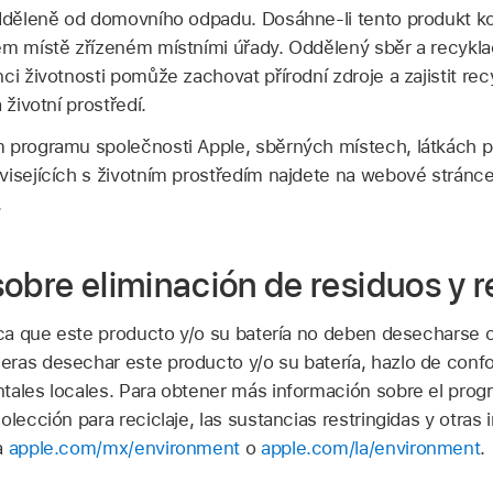
odděleně od domovního odpadu. Dosáhne-li tento produkt ko
ém místě zřízeném místními úřady. Oddělený sběr a recykl
ci životnosti pomůže zachovat přírodní zdroje a zajistit r
 životní prostředí.
m programu společnosti Apple, sběrných místech, látkách 
visejících s životním prostředím najdete na webové stránc
.
obre eliminación de residuos y r
dica que este producto y/o su batería no deben desecharse 
ras desechar este producto y/o su batería, hazlo de confo
tales locales. Para obtener más información sobre el progr
lección para reciclaje, las sustancias restringidas y otras i
a
apple.com/mx/environment
o
apple.com/la/environment
.