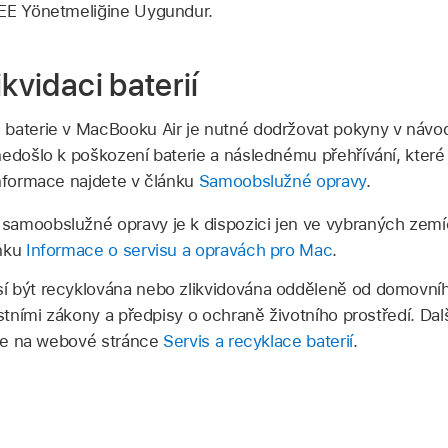
EE Yönetmeliğine Uygundur.
ikvidaci baterií
 baterie v MacBooku Air je nutné dodržovat pokyny v návo
nedošlo k poškození baterie a následnému přehřívání, kter
informace najdete v článku
Samoobslužné opravy
.
samoobslužné opravy je k dispozici jen ve vybraných zemíc
ánku
Informace o servisu a opravách pro Mac
.
í být recyklována nebo zlikvidována odděleně od domovníh
ístními zákony a předpisy o ochraně životního prostředí. Dal
dete na webové stránce
Servis a recyklace baterií
.