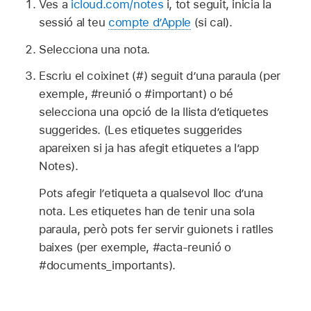
Ves a
icloud.com/notes
i, tot seguit, inicia la
sessió al teu
compte d’Apple
(si cal).
Selecciona una nota.
Escriu el coixinet (#) seguit d’una paraula (per
exemple, #reunió o #important) o bé
selecciona una opció de la llista d’etiquetes
suggerides. (Les etiquetes suggerides
apareixen si ja has afegit etiquetes a l’app
Notes).
Pots afegir l’etiqueta a qualsevol lloc d’una
nota. Les etiquetes han de tenir una sola
paraula, però pots fer servir guionets i ratlles
baixes (per exemple, #acta-reunió o
#documents_importants).