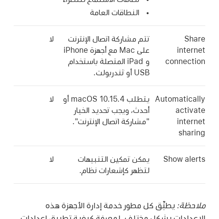
النطاقات العامة
Share
تتم مشاركة اتصال الإنترنت
لا
internet
على Mac مع أجهزة iPhone
connection
و iPad المتصلة باستخدام
USB أو ثندربولت.
Automatically
يتطلب
macOS 10.15.4
أو
لا
activate
أحدث، ويجب تحديد الخيار
internet
"مشاركة اتصال الإنترنت".
sharing
Show alerts
يمكن تمكين التنبيهات
لا
لتظهر كإشعارات نظام.
ملاحظة:
يطبِّق كل مطور خدمة إدارة الأجهزة هذه
الإعدادات بشكل مختلف. لمعرفة كيفية تطبيق إعدادات